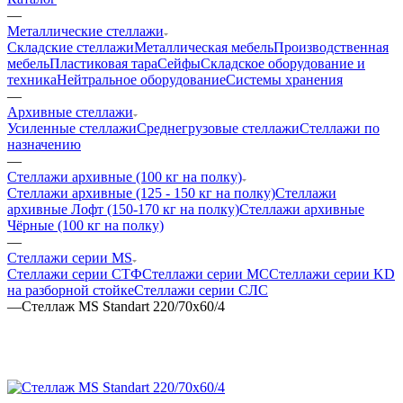
—
Металлические стеллажи
Складские стеллажи
Металлическая мебель
Производственная
мебель
Пластиковая тара
Сейфы
Складское оборудование и
техника
Нейтральное оборудование
Системы хранения
—
Архивные стеллажи
Усиленные стеллажи
Среднегрузовые стеллажи
Стеллажи по
назначению
—
Стеллажи архивные (100 кг на полку)
Стеллажи архивные (125 - 150 кг на полку)
Стеллажи
архивные Лофт (150-170 кг на полку)
Стеллажи архивные
Чёрные (100 кг на полку)
—
Стеллажи серии MS
Стеллажи серии СТФ
Стеллажи серии МС
Стеллажи серии KD
на разборной стойке
Стеллажи серии СЛС
—
Стеллаж MS Standart 220/70х60/4