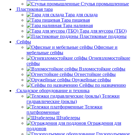
Cтулья промышленные
Пластиковая тара
Тара для склада
Тара пищевая
Тара наливная
Тара для мусора (ТБО)
Пластиковые поддоны
Сейфы
Офисные и
мебельные сейфы
Огневзломостойкие
сейфы
Взломостойкие сейфы
Огнестойкие сейфы
Оружейные сейфы
Сейфы по назначению
Складское оборудование и техника
Тележки
гидравлические (роклы)
Тележки
платформенные
Штабелеры
Ограждения для
поддонов
Грузоподъемное