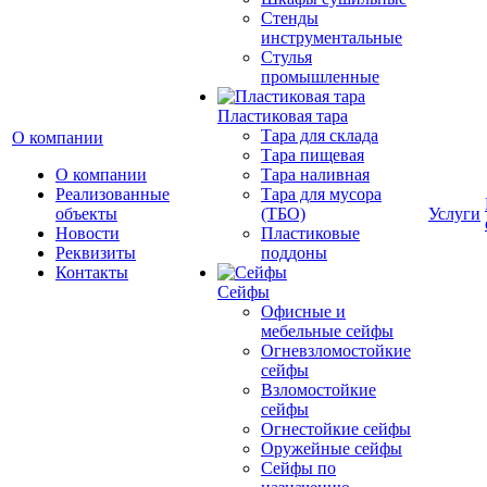
Стенды
инструментальные
Cтулья
промышленные
Пластиковая тара
Тара для склада
О компании
Тара пищевая
О компании
Тара наливная
Реализованные
Тара для мусора
объекты
(ТБО)
Услуги
Новости
Пластиковые
Реквизиты
поддоны
Контакты
Сейфы
Офисные и
мебельные сейфы
Огневзломостойкие
сейфы
Взломостойкие
сейфы
Огнестойкие сейфы
Оружейные сейфы
Сейфы по