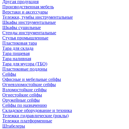
Другая продукция
Производственная мебель
Верстаки и аксессуары
Тележки, тумбы инструментальные
Шкафы инструментальные
Шкафы сушильные
Стенды инструментальные
Cтулья промышленные
Пластиковая тара
Тара для склада
Тара пищевая
Тара наливная
Тара для мусора (ТБО)
Пластиковые поддоны
Сейфы
Офисные и мебельные сейфы
Огневзломостойкие сейфы
Взломостойкие сейфы
Огнестойкие сейфы
Оружейные сейфы
Сейфы по назначению
Складское оборудование и техника
Тележки гидравлические (роклы)
Тележки платформенные
Штабелеры