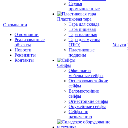
Cтулья
промышленные
Пластиковая тара
Тара для склада
О компании
Тара пищевая
О компании
Тара наливная
Реализованные
Тара для мусора
объекты
(ТБО)
Услуги
Новости
Пластиковые
Реквизиты
поддоны
Контакты
Сейфы
Офисные и
мебельные сейфы
Огневзломостойкие
сейфы
Взломостойкие
сейфы
Огнестойкие сейфы
Оружейные сейфы
Сейфы по
назначению