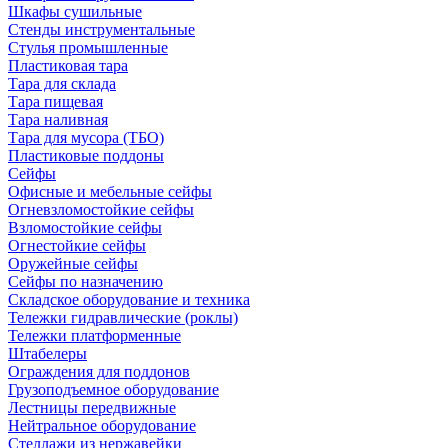
Шкафы сушильные
Стенды инструментальные
Cтулья промышленные
Пластиковая тара
Тара для склада
Тара пищевая
Тара наливная
Тара для мусора (ТБО)
Пластиковые поддоны
Сейфы
Офисные и мебельные сейфы
Огневзломостойкие сейфы
Взломостойкие сейфы
Огнестойкие сейфы
Оружейные сейфы
Сейфы по назначению
Складское оборудование и техника
Тележки гидравлические (роклы)
Тележки платформенные
Штабелеры
Ограждения для поддонов
Грузоподъемное оборудование
Лестницы передвижные
Нейтральное оборудование
Стеллажи из нержавейки