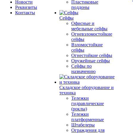
Новости
Пластиковые
Реквизиты
поддоны
Контакты
Сейфы
Офисные и
мебельные сейфы
Огневзломостойкие
сейфы
Взломостойкие
сейфы
Огнестойкие сейфы
Оружейные сейфы
Сейфы по
назначению
Складское оборудование и
техника
Тележки
гидравлические
(роклы)
Тележки
платформенные
Штабелеры
Ограждения для