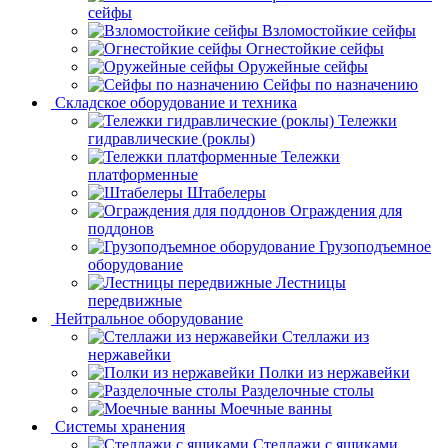
сейфы
Взломостойкие сейфы
Огнестойкие сейфы
Оружейные сейфы
Сейфы по назначению
Складское оборудование и техника
Тележки
гидравлические (роклы)
Тележки
платформенные
Штабелеры
Ограждения для
поддонов
Грузоподъемное
оборудование
Лестницы
передвижные
Нейтральное оборудование
Стеллажи из
нержавейки
Полки из нержавейки
Разделочные столы
Моечные ванны
Системы хранения
Стеллажи с ящиками