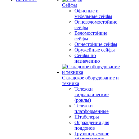
Сейфы
Офисные и
мебельные сейфы
Огневзломостойкие
сейфы
Взломостойкие
сейфы
Огнестойкие сейфы
Оружейные сейфы
Сейфы по
назначению
Складское оборудование и
техника
Тележки
гидравлические
(роклы)
Тележки
платформенные
Штабелеры
Ограждения для
поддонов
Грузоподъемное