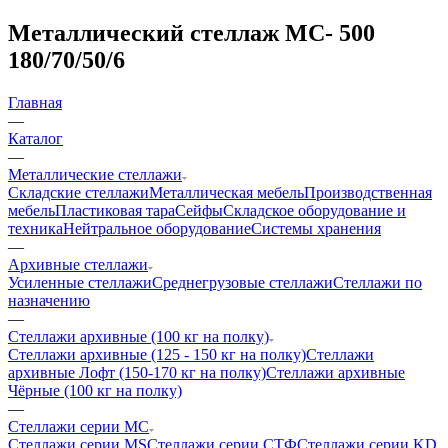
Металлический стеллаж МС- 500
180/70/50/6
Главная
—
Каталог
—
Металлические стеллажи
Складские стеллажи
Металлическая мебель
Производственная
мебель
Пластиковая тара
Сейфы
Складское оборудование и
техника
Нейтральное оборудование
Системы хранения
—
Архивные стеллажи
Усиленные стеллажи
Среднегрузовые стеллажи
Стеллажи по
назначению
—
Стеллажи архивные (100 кг на полку)
Стеллажи архивные (125 - 150 кг на полку)
Стеллажи
архивные Лофт (150-170 кг на полку)
Стеллажи архивные
Чёрные (100 кг на полку)
—
Стеллажи серии МС
Стеллажи серии MS
Стеллажи серии СТФ
Стеллажи серии KD