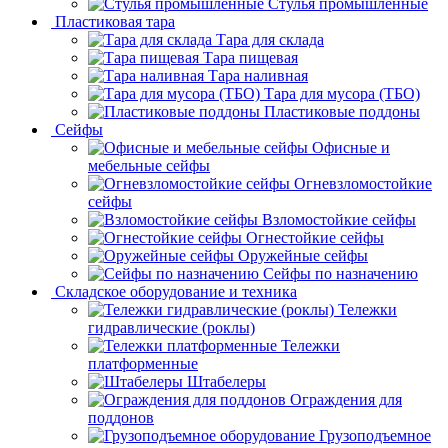
Cтулья промышленные
Пластиковая тара
Тара для склада
Тара пищевая
Тара наливная
Тара для мусора (ТБО)
Пластиковые поддоны
Сейфы
Офисные и
мебельные сейфы
Огневзломостойкие
сейфы
Взломостойкие сейфы
Огнестойкие сейфы
Оружейные сейфы
Сейфы по назначению
Складское оборудование и техника
Тележки
гидравлические (роклы)
Тележки
платформенные
Штабелеры
Ограждения для
поддонов
Грузоподъемное