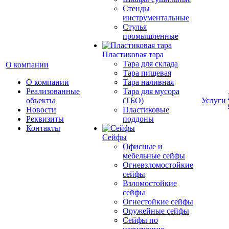
Стенды
инструментальные
Cтулья
промышленные
Пластиковая тара
Тара для склада
О компании
Тара пищевая
О компании
Тара наливная
Реализованные
Тара для мусора
объекты
(ТБО)
Услуги
Новости
Пластиковые
Реквизиты
поддоны
Контакты
Сейфы
Офисные и
мебельные сейфы
Огневзломостойкие
сейфы
Взломостойкие
сейфы
Огнестойкие сейфы
Оружейные сейфы
Сейфы по