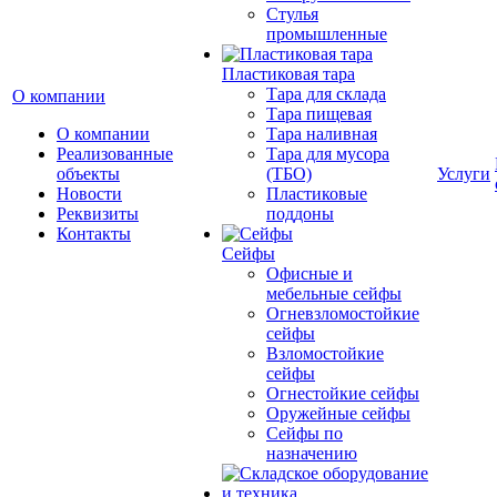
Cтулья
промышленные
Пластиковая тара
Тара для склада
О компании
Тара пищевая
О компании
Тара наливная
Реализованные
Тара для мусора
объекты
(ТБО)
Услуги
Новости
Пластиковые
Реквизиты
поддоны
Контакты
Сейфы
Офисные и
мебельные сейфы
Огневзломостойкие
сейфы
Взломостойкие
сейфы
Огнестойкие сейфы
Оружейные сейфы
Сейфы по
назначению