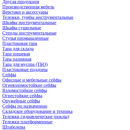
Другая продукция
Производственная мебель
Верстаки и аксессуары
Тележки, тумбы инструментальные
Шкафы инструментальные
Шкафы сушильные
Стенды инструментальные
Cтулья промышленные
Пластиковая тара
Тара для склада
Тара пищевая
Тара наливная
Тара для мусора (ТБО)
Пластиковые поддоны
Сейфы
Офисные и мебельные сейфы
Огневзломостойкие сейфы
Взломостойкие сейфы
Огнестойкие сейфы
Оружейные сейфы
Сейфы по назначению
Складское оборудование и техника
Тележки гидравлические (роклы)
Тележки платформенные
Штабелеры