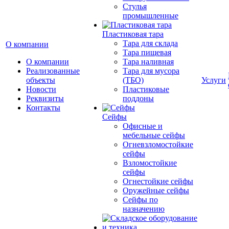
Cтулья
промышленные
Пластиковая тара
Тара для склада
О компании
Тара пищевая
О компании
Тара наливная
Реализованные
Тара для мусора
объекты
(ТБО)
Услуги
Новости
Пластиковые
Реквизиты
поддоны
Контакты
Сейфы
Офисные и
мебельные сейфы
Огневзломостойкие
сейфы
Взломостойкие
сейфы
Огнестойкие сейфы
Оружейные сейфы
Сейфы по
назначению