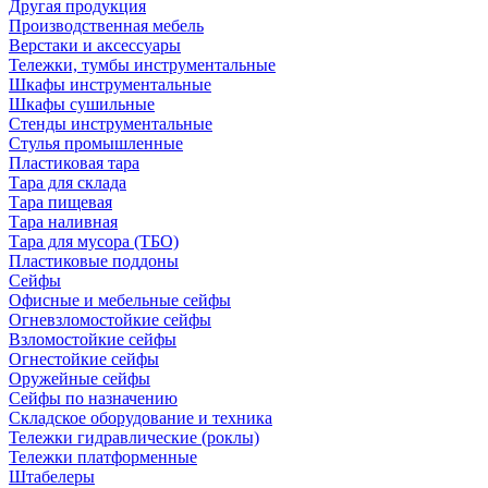
Другая продукция
Производственная мебель
Верстаки и аксессуары
Тележки, тумбы инструментальные
Шкафы инструментальные
Шкафы сушильные
Стенды инструментальные
Cтулья промышленные
Пластиковая тара
Тара для склада
Тара пищевая
Тара наливная
Тара для мусора (ТБО)
Пластиковые поддоны
Сейфы
Офисные и мебельные сейфы
Огневзломостойкие сейфы
Взломостойкие сейфы
Огнестойкие сейфы
Оружейные сейфы
Сейфы по назначению
Складское оборудование и техника
Тележки гидравлические (роклы)
Тележки платформенные
Штабелеры