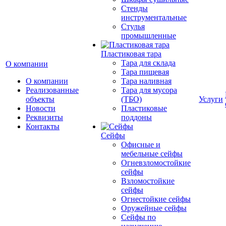
Стенды
инструментальные
Cтулья
промышленные
Пластиковая тара
Тара для склада
О компании
Тара пищевая
О компании
Тара наливная
Реализованные
Тара для мусора
объекты
(ТБО)
Услуги
Новости
Пластиковые
Реквизиты
поддоны
Контакты
Сейфы
Офисные и
мебельные сейфы
Огневзломостойкие
сейфы
Взломостойкие
сейфы
Огнестойкие сейфы
Оружейные сейфы
Сейфы по