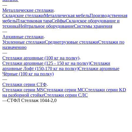
—
Металлические стеллажи
Складские стеллажи
Металлическая мебель
Производственная
мебель
Пластиковая тара
Сейфы
Складское оборудование и
техника
Нейтральное оборудование
Системы хранения
—
Архивные стеллажи
Усиленные стеллажи
Среднегрузовые стеллажи
Стеллажи по
назначению
—
Стеллажи архивные (100 кг на полку)
Стеллажи архивные (125 - 150 кг на полку)
Стеллажи
архивные Лофт (150-170 кг на полку)
Стеллажи архивные
Чёрные (100 кг на полку)
—
Стеллажи серии СТФ
Стеллажи серии MS
Стеллажи серии МС
Стеллажи серии KD
на разборной стойке
Стеллажи серии СЛС
—
СТФЛ Стеллаж 1044-2,0