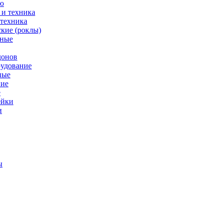
ю
 техника
кие (роклы)
нные
донов
рудование
ные
е
ейки
и
ы