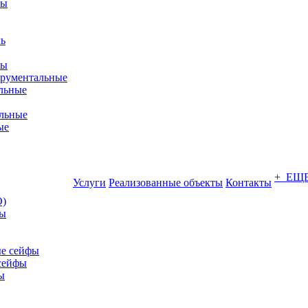
фы
ры
трументальные
льные
льные
ые
+ ЕЩ
Услуги
Реализованные объекты
Контакты
О)
ны
е сейфы
сейфы
ы