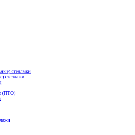
ьные) стеллажи
е) стеллажи
и
е (ПТО)
ллажи