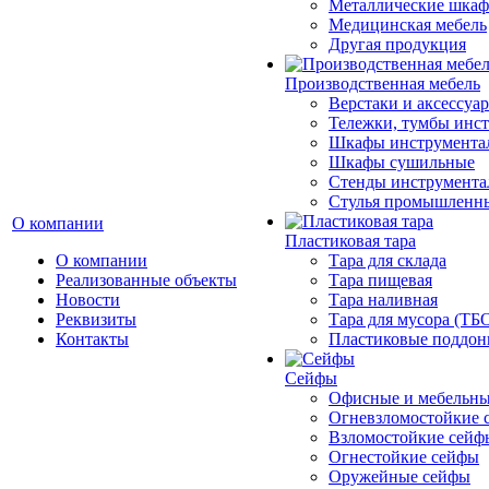
Металлические шка
Медицинская мебель
Другая продукция
Производственная мебель
Верстаки и аксессуа
Тележки, тумбы инс
Шкафы инструмента
Шкафы сушильные
Стенды инструмента
Cтулья промышленн
О компании
Пластиковая тара
О компании
Тара для склада
Реализованные объекты
Тара пищевая
Новости
Тара наливная
Реквизиты
Тара для мусора (ТБ
Контакты
Пластиковые поддо
Сейфы
Офисные и мебельны
Огневзломостойкие 
Взломостойкие сейф
Огнестойкие сейфы
Оружейные сейфы