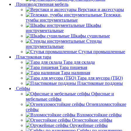
Производственная мебель
Верстаки и аксессуары
Тележки,
тумбы инструментальные
Шкафы
инструментальные
Шкафы сушильные
Стенды
инструментальные
Cтулья промышленные
Пластиковая тара
Тара для склада
Тара пищевая
Тара наливная
Тара для мусора (ТБО)
Пластиковые поддоны
Сейфы
Офисные и
мебельные сейфы
Огневзломостойкие
сейфы
Взломостойкие сейфы
Огнестойкие сейфы
Оружейные сейфы
Сейфы по назначению