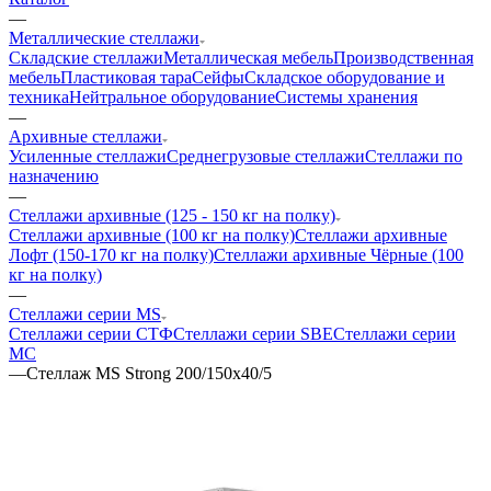
—
Металлические стеллажи
Складские стеллажи
Металлическая мебель
Производственная
мебель
Пластиковая тара
Сейфы
Складское оборудование и
техника
Нейтральное оборудование
Системы хранения
—
Архивные стеллажи
Усиленные стеллажи
Среднегрузовые стеллажи
Стеллажи по
назначению
—
Стеллажи архивные (125 - 150 кг на полку)
Стеллажи архивные (100 кг на полку)
Стеллажи архивные
Лофт (150-170 кг на полку)
Стеллажи архивные Чёрные (100
кг на полку)
—
Стеллажи серии MS
Стеллажи серии СТФ
Стеллажи серии SBE
Стеллажи серии
МС
—
Стеллаж MS Strong 200/150х40/5