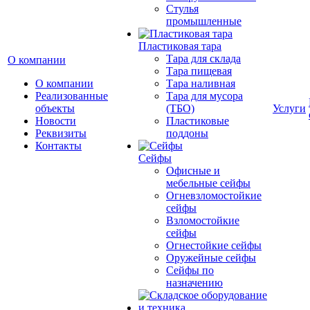
Cтулья
промышленные
Пластиковая тара
Тара для склада
О компании
Тара пищевая
О компании
Тара наливная
Реализованные
Тара для мусора
объекты
(ТБО)
Услуги
Новости
Пластиковые
Реквизиты
поддоны
Контакты
Сейфы
Офисные и
мебельные сейфы
Огневзломостойкие
сейфы
Взломостойкие
сейфы
Огнестойкие сейфы
Оружейные сейфы
Сейфы по
назначению