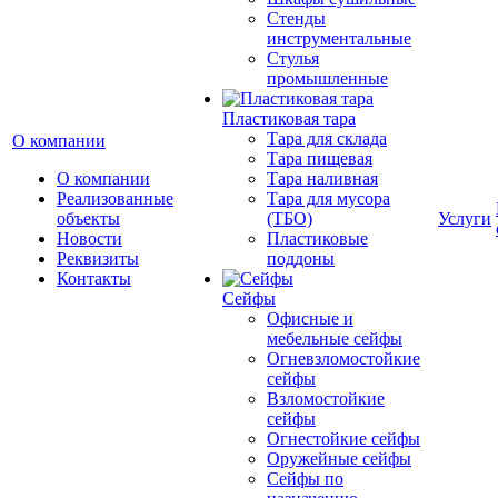
Стенды
инструментальные
Cтулья
промышленные
Пластиковая тара
Тара для склада
О компании
Тара пищевая
О компании
Тара наливная
Реализованные
Тара для мусора
объекты
(ТБО)
Услуги
Новости
Пластиковые
Реквизиты
поддоны
Контакты
Сейфы
Офисные и
мебельные сейфы
Огневзломостойкие
сейфы
Взломостойкие
сейфы
Огнестойкие сейфы
Оружейные сейфы
Сейфы по