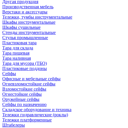
Другая продукция
Производственная мебель
Верстаки и аксессуары
Тележки, тумбы инструментальные
Шкафы инструментальные
Шкафы сушильные
Стенды инструментальные
Cтулья промышленные
Пластиковая тара
Тара для склада
Тара пищевая
Тара наливная
Тара для мусора (ТБО)
Пластиковые поддоны
Сейфы
Офисные и мебельные сейфы
Огневзломостойкие сейфы
Взломостойкие сейфы
Огнестойкие сейфы
Оружейные сейфы
Сейфы по назначению
Складское оборудование и техника
Тележки гидравлические (роклы)
Тележки платформенные
Штабелеры