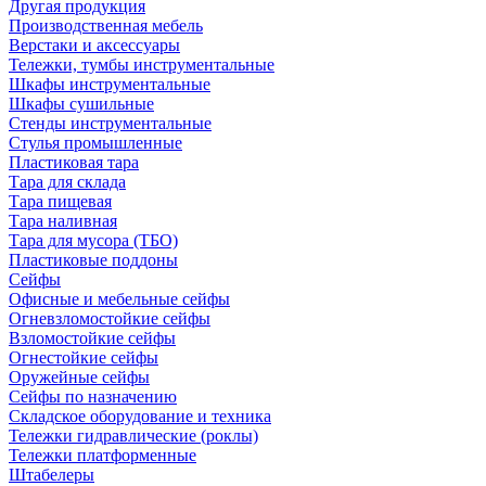
Другая продукция
Производственная мебель
Верстаки и аксессуары
Тележки, тумбы инструментальные
Шкафы инструментальные
Шкафы сушильные
Стенды инструментальные
Cтулья промышленные
Пластиковая тара
Тара для склада
Тара пищевая
Тара наливная
Тара для мусора (ТБО)
Пластиковые поддоны
Сейфы
Офисные и мебельные сейфы
Огневзломостойкие сейфы
Взломостойкие сейфы
Огнестойкие сейфы
Оружейные сейфы
Сейфы по назначению
Складское оборудование и техника
Тележки гидравлические (роклы)
Тележки платформенные
Штабелеры