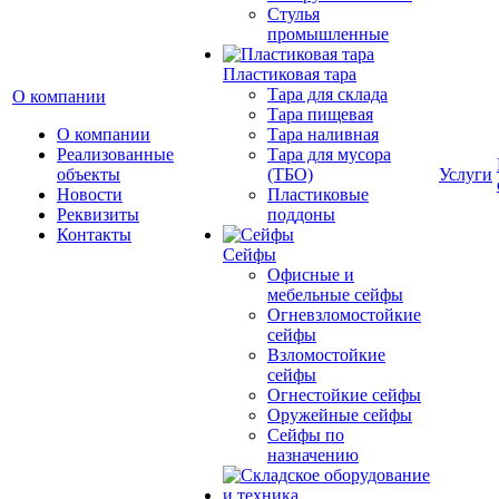
Cтулья
промышленные
Пластиковая тара
Тара для склада
О компании
Тара пищевая
О компании
Тара наливная
Реализованные
Тара для мусора
объекты
(ТБО)
Услуги
Новости
Пластиковые
Реквизиты
поддоны
Контакты
Сейфы
Офисные и
мебельные сейфы
Огневзломостойкие
сейфы
Взломостойкие
сейфы
Огнестойкие сейфы
Оружейные сейфы
Сейфы по
назначению