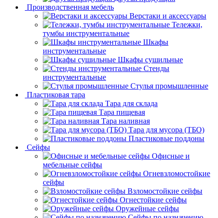
Производственная мебель
Верстаки и аксессуары
Тележки,
тумбы инструментальные
Шкафы
инструментальные
Шкафы сушильные
Стенды
инструментальные
Cтулья промышленные
Пластиковая тара
Тара для склада
Тара пищевая
Тара наливная
Тара для мусора (ТБО)
Пластиковые поддоны
Сейфы
Офисные и
мебельные сейфы
Огневзломостойкие
сейфы
Взломостойкие сейфы
Огнестойкие сейфы
Оружейные сейфы
Сейфы по назначению