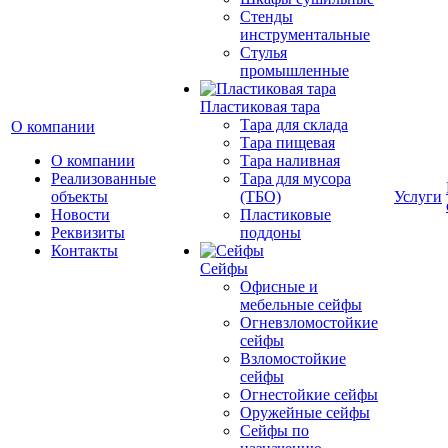
Стенды
инструментальные
Cтулья
промышленные
Пластиковая тара
Тара для склада
О компании
Тара пищевая
О компании
Тара наливная
Реализованные
Тара для мусора
объекты
(ТБО)
Услуги
Новости
Пластиковые
Реквизиты
поддоны
Контакты
Сейфы
Офисные и
мебельные сейфы
Огневзломостойкие
сейфы
Взломостойкие
сейфы
Огнестойкие сейфы
Оружейные сейфы
Сейфы по