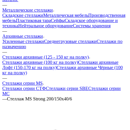
—
Металлические стеллажи
Складские стеллажи
Металлическая мебель
Производственная
мебель
Пластиковая тара
Сейфы
Складское оборудование и
техника
Нейтральное оборудование
Системы хранения
—
Архивные стеллажи
Усиленные стеллажи
Среднегрузовые стеллажи
Стеллажи по
назначению
—
Стеллажи архивные (125 - 150 кг на полку)
Стеллажи архивные (100 кг на полку)
Стеллажи архивные
Лофт (150-170 кг на полку)
Стеллажи архивные Чёрные (100
кг на полку)
—
Стеллажи серии MS
Стеллажи серии СТФ
Стеллажи серии SBE
Стеллажи серии
МС
—
Стеллаж MS Strong 200/150х40/6