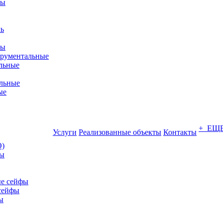
фы
ры
трументальные
льные
льные
ые
+ ЕЩ
Услуги
Реализованные объекты
Контакты
О)
ны
е сейфы
сейфы
ы