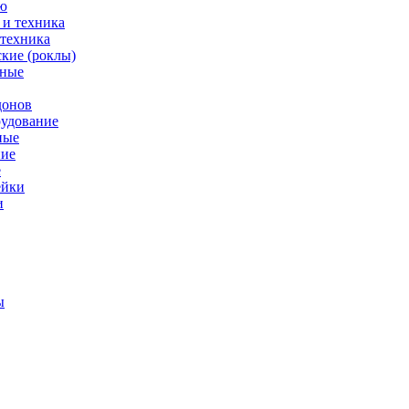
ю
 техника
кие (роклы)
нные
донов
рудование
ные
е
ейки
и
ы