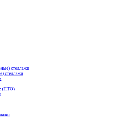
ьные) стеллажи
е) стеллажи
и
е (ПТО)
ллажи