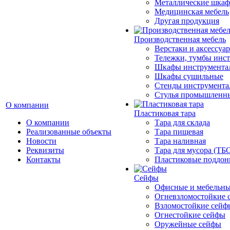
Металлические шка
Медицинская мебель
Другая продукция
Производственная мебель
Верстаки и аксессуа
Тележки, тумбы инс
Шкафы инструмента
Шкафы сушильные
Стенды инструмента
Cтулья промышленн
О компании
Пластиковая тара
О компании
Тара для склада
Реализованные объекты
Тара пищевая
Новости
Тара наливная
Реквизиты
Тара для мусора (ТБ
Контакты
Пластиковые поддо
Сейфы
Офисные и мебельны
Огневзломостойкие 
Взломостойкие сейф
Огнестойкие сейфы
Оружейные сейфы