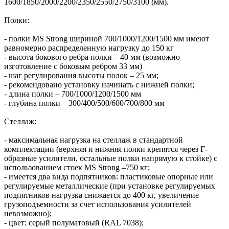
1600/1850/2000/2200/2350/2550/2750/3100 (мм).
Полки:
- полки MS Strong шириной 700/1000/1200/1500 мм имеют
равномерно распределенную нагрузку до 150 кг
- высота бокового ребра полки – 40 мм (возможно
изготовление с боковым ребром 33 мм)
- шаг регулирования высоты полок – 25 мм;
- рекомендовано установку начинать с нижней полки;
- длина полки – 700/1000/1200/1500 мм
- глубина полки – 300/400/500/600/700/800 мм
Стеллаж:
- максимальная нагрузка на стеллаж в стандартной
комплектации (верхняя и нижняя полки крепятся через Г-
образные усилители, остальные полки напрямую к стойке) с
использованием стоек MS Strong –750 кг;
- имеется два вида подпятников: пластиковые опорные или
регулируемые металлические (при установке регулируемых
подпятников нагрузка снижается до 400 кг, увеличение
грузоподъемности за счет использования усилителей
невозможно);
- цвет: серый полуматовый (RAL 7038);