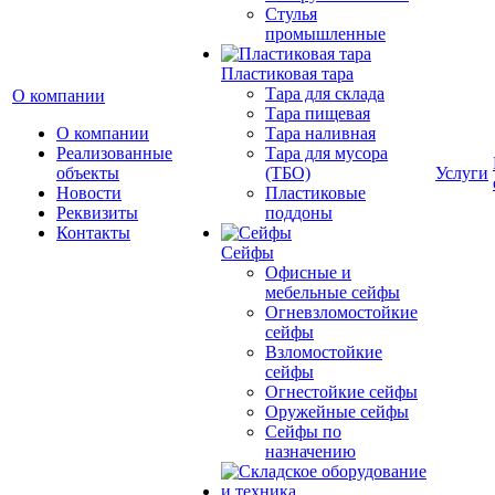
Cтулья
промышленные
Пластиковая тара
Тара для склада
О компании
Тара пищевая
О компании
Тара наливная
Реализованные
Тара для мусора
объекты
(ТБО)
Услуги
Новости
Пластиковые
Реквизиты
поддоны
Контакты
Сейфы
Офисные и
мебельные сейфы
Огневзломостойкие
сейфы
Взломостойкие
сейфы
Огнестойкие сейфы
Оружейные сейфы
Сейфы по
назначению