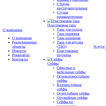
Стенды
инструментальные
Cтулья
промышленные
Пластиковая тара
Тара для склада
О компании
Тара пищевая
О компании
Тара наливная
Реализованные
Тара для мусора
объекты
(ТБО)
Услуги
Новости
Пластиковые
Реквизиты
поддоны
Контакты
Сейфы
Офисные и
мебельные сейфы
Огневзломостойкие
сейфы
Взломостойкие
сейфы
Огнестойкие сейфы
Оружейные сейфы
Сейфы по