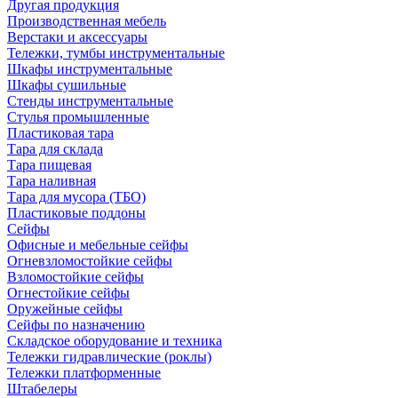
Другая продукция
Производственная мебель
Верстаки и аксессуары
Тележки, тумбы инструментальные
Шкафы инструментальные
Шкафы сушильные
Стенды инструментальные
Cтулья промышленные
Пластиковая тара
Тара для склада
Тара пищевая
Тара наливная
Тара для мусора (ТБО)
Пластиковые поддоны
Сейфы
Офисные и мебельные сейфы
Огневзломостойкие сейфы
Взломостойкие сейфы
Огнестойкие сейфы
Оружейные сейфы
Сейфы по назначению
Складское оборудование и техника
Тележки гидравлические (роклы)
Тележки платформенные
Штабелеры