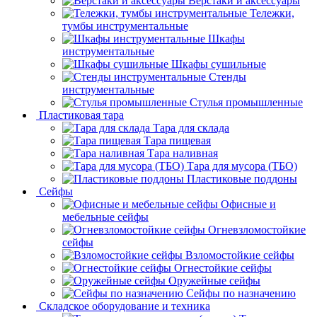
Верстаки и аксессуары
Тележки,
тумбы инструментальные
Шкафы
инструментальные
Шкафы сушильные
Стенды
инструментальные
Cтулья промышленные
Пластиковая тара
Тара для склада
Тара пищевая
Тара наливная
Тара для мусора (ТБО)
Пластиковые поддоны
Сейфы
Офисные и
мебельные сейфы
Огневзломостойкие
сейфы
Взломостойкие сейфы
Огнестойкие сейфы
Оружейные сейфы
Сейфы по назначению
Складское оборудование и техника