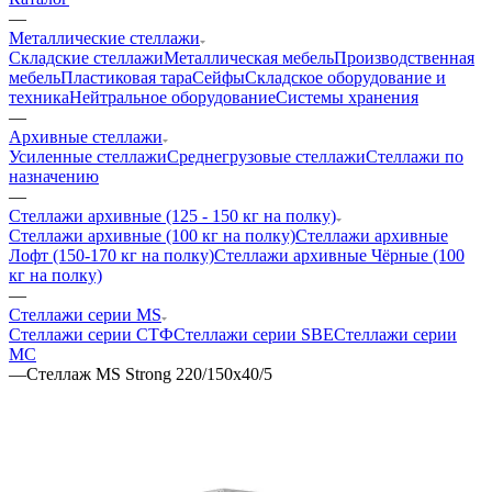
—
Металлические стеллажи
Складские стеллажи
Металлическая мебель
Производственная
мебель
Пластиковая тара
Сейфы
Складское оборудование и
техника
Нейтральное оборудование
Системы хранения
—
Архивные стеллажи
Усиленные стеллажи
Среднегрузовые стеллажи
Стеллажи по
назначению
—
Стеллажи архивные (125 - 150 кг на полку)
Стеллажи архивные (100 кг на полку)
Стеллажи архивные
Лофт (150-170 кг на полку)
Стеллажи архивные Чёрные (100
кг на полку)
—
Стеллажи серии MS
Стеллажи серии СТФ
Стеллажи серии SBE
Стеллажи серии
МС
—
Стеллаж MS Strong 220/150х40/5