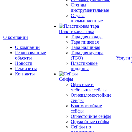
Стенды
инструментальные
Cтулья
промышленные
Пластиковая тара
Тара для склада
О компании
Тара пищевая
О компании
Тара наливная
Реализованные
Тара для мусора
объекты
(ТБО)
Услуги
Новости
Пластиковые
Реквизиты
поддоны
Контакты
Сейфы
Офисные и
мебельные сейфы
Огневзломостойкие
сейфы
Взломостойкие
сейфы
Огнестойкие сейфы
Оружейные сейфы
Сейфы по