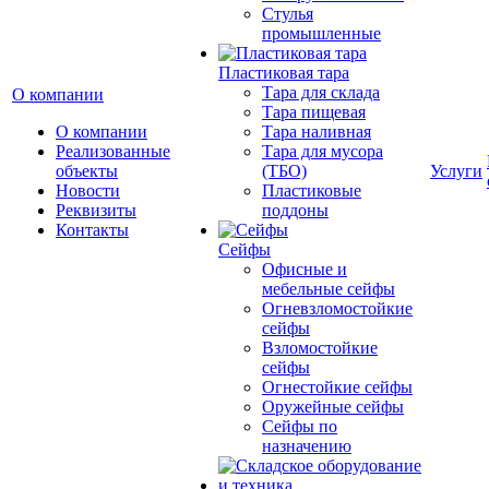
Cтулья
промышленные
Пластиковая тара
Тара для склада
О компании
Тара пищевая
О компании
Тара наливная
Реализованные
Тара для мусора
объекты
(ТБО)
Услуги
Новости
Пластиковые
Реквизиты
поддоны
Контакты
Сейфы
Офисные и
мебельные сейфы
Огневзломостойкие
сейфы
Взломостойкие
сейфы
Огнестойкие сейфы
Оружейные сейфы
Сейфы по
назначению