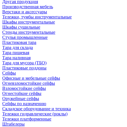
Другая продукция
Производственная мебель
Верстаки и аксессуары
Тележки, тумбы инструментальные
Шкафы инструментальные
Шкафы сушильные
Стенды инструментальные
Cтулья промышленные
Пластиковая тара
Тара для склада
Тара пищевая
Тара наливная
Тара для мусора (ТБО)
Пластиковые поддоны
Сейфы
Офисные и мебельные сейфы
Огневзломостойкие сейфы
Взломостойкие сейфы
Огнестойкие сейфы
Оружейные сейфы
Сейфы по назначению
Складское оборудование и техника
Тележки гидравлические (роклы)
Тележки платформенные
Штабелеры