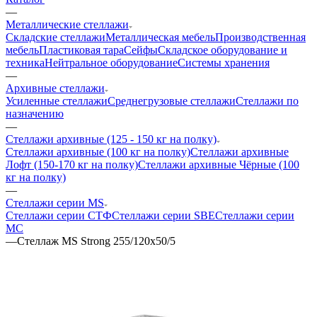
—
Металлические стеллажи
Складские стеллажи
Металлическая мебель
Производственная
мебель
Пластиковая тара
Сейфы
Складское оборудование и
техника
Нейтральное оборудование
Системы хранения
—
Архивные стеллажи
Усиленные стеллажи
Среднегрузовые стеллажи
Стеллажи по
назначению
—
Стеллажи архивные (125 - 150 кг на полку)
Стеллажи архивные (100 кг на полку)
Стеллажи архивные
Лофт (150-170 кг на полку)
Стеллажи архивные Чёрные (100
кг на полку)
—
Стеллажи серии MS
Стеллажи серии СТФ
Стеллажи серии SBE
Стеллажи серии
МС
—
Стеллаж MS Strong 255/120х50/5