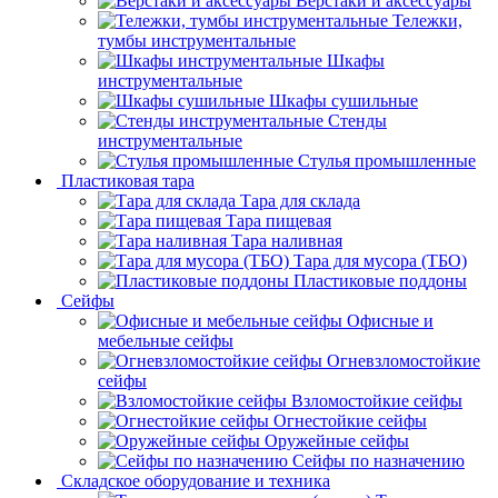
Верстаки и аксессуары
Тележки,
тумбы инструментальные
Шкафы
инструментальные
Шкафы сушильные
Стенды
инструментальные
Cтулья промышленные
Пластиковая тара
Тара для склада
Тара пищевая
Тара наливная
Тара для мусора (ТБО)
Пластиковые поддоны
Сейфы
Офисные и
мебельные сейфы
Огневзломостойкие
сейфы
Взломостойкие сейфы
Огнестойкие сейфы
Оружейные сейфы
Сейфы по назначению
Складское оборудование и техника