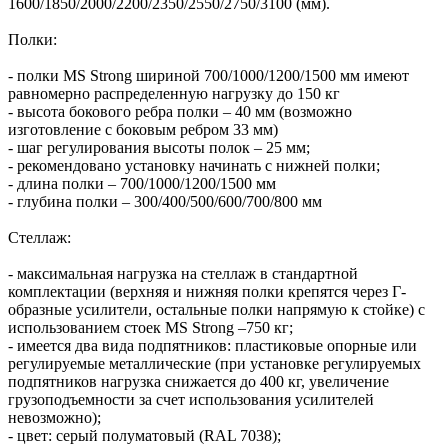
1600/1850/2000/2200/2350/2550/2750/3100 (мм).
Полки:
- полки MS Strong шириной 700/1000/1200/1500 мм имеют
равномерно распределенную нагрузку до 150 кг
- высота бокового ребра полки – 40 мм (возможно
изготовление с боковым ребром 33 мм)
- шаг регулирования высоты полок – 25 мм;
- рекомендовано установку начинать с нижней полки;
- длина полки – 700/1000/1200/1500 мм
- глубина полки – 300/400/500/600/700/800 мм
Стеллаж:
- максимальная нагрузка на стеллаж в стандартной
комплектации (верхняя и нижняя полки крепятся через Г-
образные усилители, остальные полки напрямую к стойке) с
использованием стоек MS Strong –750 кг;
- имеется два вида подпятников: пластиковые опорные или
регулируемые металлические (при установке регулируемых
подпятников нагрузка снижается до 400 кг, увеличение
грузоподъемности за счет использования усилителей
невозможно);
- цвет: серый полуматовый (RAL 7038);