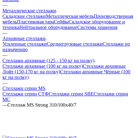
—
Металлические стеллажи
Складские стеллажи
Металлическая мебель
Производственная
мебель
Пластиковая тара
Сейфы
Складское оборудование и
техника
Нейтральное оборудование
Системы хранения
—
Архивные стеллажи
Усиленные стеллажи
Среднегрузовые стеллажи
Стеллажи по
назначению
—
Стеллажи архивные (125 - 150 кг на полку)
Стеллажи архивные (100 кг на полку)
Стеллажи архивные
Лофт (150-170 кг на полку)
Стеллажи архивные Чёрные (100
кг на полку)
—
Стеллажи серии MS
Стеллажи серии СТФ
Стеллажи серии SBE
Стеллажи серии
МС
—
Стеллаж MS Strong 310/100х40/7