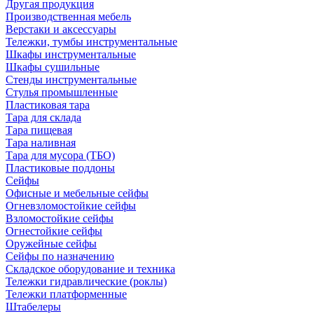
Другая продукция
Производственная мебель
Верстаки и аксессуары
Тележки, тумбы инструментальные
Шкафы инструментальные
Шкафы сушильные
Стенды инструментальные
Cтулья промышленные
Пластиковая тара
Тара для склада
Тара пищевая
Тара наливная
Тара для мусора (ТБО)
Пластиковые поддоны
Сейфы
Офисные и мебельные сейфы
Огневзломостойкие сейфы
Взломостойкие сейфы
Огнестойкие сейфы
Оружейные сейфы
Сейфы по назначению
Складское оборудование и техника
Тележки гидравлические (роклы)
Тележки платформенные
Штабелеры