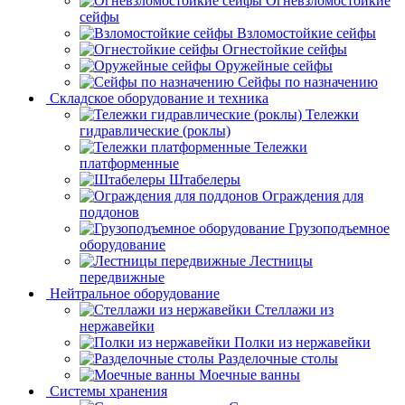
Огневзломостойкие
сейфы
Взломостойкие сейфы
Огнестойкие сейфы
Оружейные сейфы
Сейфы по назначению
Складское оборудование и техника
Тележки
гидравлические (роклы)
Тележки
платформенные
Штабелеры
Ограждения для
поддонов
Грузоподъемное
оборудование
Лестницы
передвижные
Нейтральное оборудование
Стеллажи из
нержавейки
Полки из нержавейки
Разделочные столы
Моечные ванны
Системы хранения