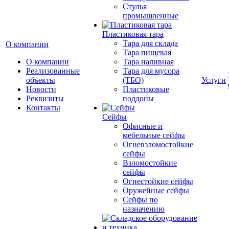
Cтулья
промышленные
Пластиковая тара
Тара для склада
О компании
Тара пищевая
О компании
Тара наливная
Реализованные
Тара для мусора
объекты
(ТБО)
Услуги
Новости
Пластиковые
Реквизиты
поддоны
Контакты
Сейфы
Офисные и
мебельные сейфы
Огневзломостойкие
сейфы
Взломостойкие
сейфы
Огнестойкие сейфы
Оружейные сейфы
Сейфы по
назначению