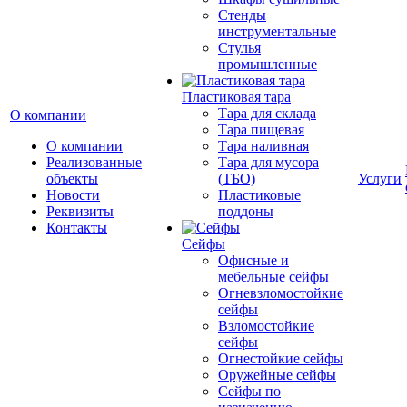
Стенды
инструментальные
Cтулья
промышленные
Пластиковая тара
Тара для склада
О компании
Тара пищевая
О компании
Тара наливная
Реализованные
Тара для мусора
объекты
(ТБО)
Услуги
Новости
Пластиковые
Реквизиты
поддоны
Контакты
Сейфы
Офисные и
мебельные сейфы
Огневзломостойкие
сейфы
Взломостойкие
сейфы
Огнестойкие сейфы
Оружейные сейфы
Сейфы по