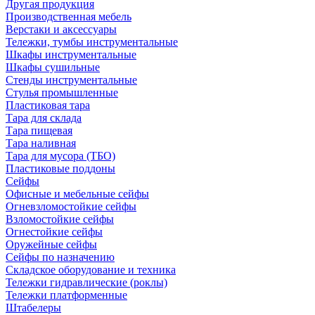
Другая продукция
Производственная мебель
Верстаки и аксессуары
Тележки, тумбы инструментальные
Шкафы инструментальные
Шкафы сушильные
Стенды инструментальные
Cтулья промышленные
Пластиковая тара
Тара для склада
Тара пищевая
Тара наливная
Тара для мусора (ТБО)
Пластиковые поддоны
Сейфы
Офисные и мебельные сейфы
Огневзломостойкие сейфы
Взломостойкие сейфы
Огнестойкие сейфы
Оружейные сейфы
Сейфы по назначению
Складское оборудование и техника
Тележки гидравлические (роклы)
Тележки платформенные
Штабелеры