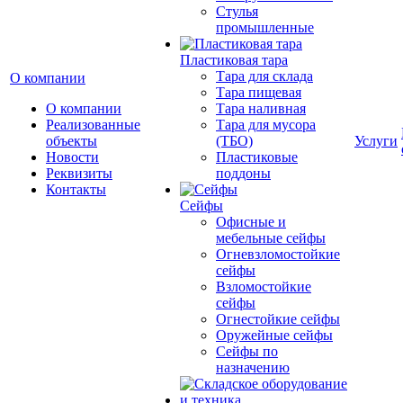
Cтулья
промышленные
Пластиковая тара
Тара для склада
О компании
Тара пищевая
О компании
Тара наливная
Реализованные
Тара для мусора
объекты
(ТБО)
Услуги
Новости
Пластиковые
Реквизиты
поддоны
Контакты
Сейфы
Офисные и
мебельные сейфы
Огневзломостойкие
сейфы
Взломостойкие
сейфы
Огнестойкие сейфы
Оружейные сейфы
Сейфы по
назначению