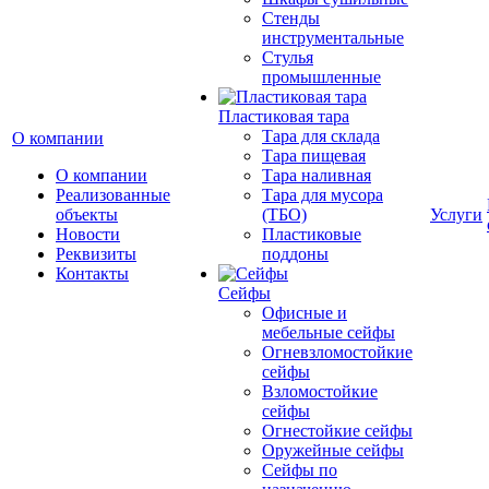
Стенды
инструментальные
Cтулья
промышленные
Пластиковая тара
Тара для склада
О компании
Тара пищевая
О компании
Тара наливная
Реализованные
Тара для мусора
объекты
(ТБО)
Услуги
Новости
Пластиковые
Реквизиты
поддоны
Контакты
Сейфы
Офисные и
мебельные сейфы
Огневзломостойкие
сейфы
Взломостойкие
сейфы
Огнестойкие сейфы
Оружейные сейфы
Сейфы по