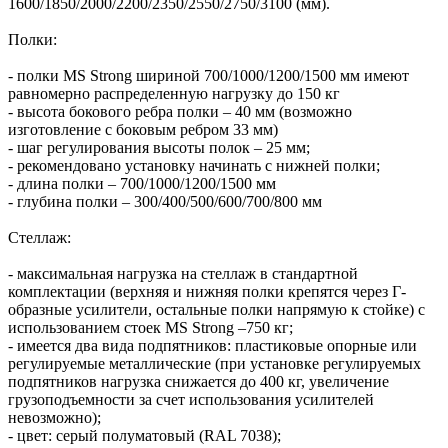
1600/1850/2000/2200/2350/2550/2750/3100 (мм).
Полки:
- полки MS Strong шириной 700/1000/1200/1500 мм имеют
равномерно распределенную нагрузку до 150 кг
- высота бокового ребра полки – 40 мм (возможно
изготовление с боковым ребром 33 мм)
- шаг регулирования высоты полок – 25 мм;
- рекомендовано установку начинать с нижней полки;
- длина полки – 700/1000/1200/1500 мм
- глубина полки – 300/400/500/600/700/800 мм
Стеллаж:
- максимальная нагрузка на стеллаж в стандартной
комплектации (верхняя и нижняя полки крепятся через Г-
образные усилители, остальные полки напрямую к стойке) с
использованием стоек MS Strong –750 кг;
- имеется два вида подпятников: пластиковые опорные или
регулируемые металлические (при установке регулируемых
подпятников нагрузка снижается до 400 кг, увеличение
грузоподъемности за счет использования усилителей
невозможно);
- цвет: серый полуматовый (RAL 7038);