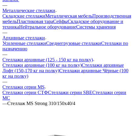
—
Металлические стеллажи
Складские стеллажи
Металлическая мебель
Производственная
мебель
Пластиковая тара
Сейфы
Складское оборудование и
техника
Нейтральное оборудование
Системы хранения
—
Архивные стеллажи
Усиленные стеллажи
Среднегрузовые стеллажи
Стеллажи по
назначению
—
Стеллажи архивные (125 - 150 кг на полку)
Стеллажи архивные (100 кг на полку)
Стеллажи архивные
Лофт (150-170 кг на полку)
Стеллажи архивные Чёрные (100
кг на полку)
—
Стеллажи серии MS
Стеллажи серии СТФ
Стеллажи серии SBE
Стеллажи серии
МС
—
Стеллаж MS Strong 310/150х40/4