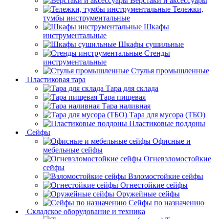
Верстаки и аксессуары
Тележки,
тумбы инструментальные
Шкафы
инструментальные
Шкафы сушильные
Стенды
инструментальные
Cтулья промышленные
Пластиковая тара
Тара для склада
Тара пищевая
Тара наливная
Тара для мусора (ТБО)
Пластиковые поддоны
Сейфы
Офисные и
мебельные сейфы
Огневзломостойкие
сейфы
Взломостойкие сейфы
Огнестойкие сейфы
Оружейные сейфы
Сейфы по назначению
Складское оборудование и техника