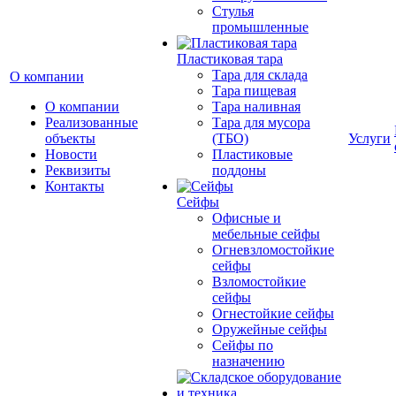
Cтулья
промышленные
Пластиковая тара
Тара для склада
О компании
Тара пищевая
О компании
Тара наливная
Реализованные
Тара для мусора
объекты
(ТБО)
Услуги
Новости
Пластиковые
Реквизиты
поддоны
Контакты
Сейфы
Офисные и
мебельные сейфы
Огневзломостойкие
сейфы
Взломостойкие
сейфы
Огнестойкие сейфы
Оружейные сейфы
Сейфы по
назначению