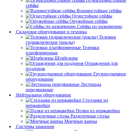
Огневзломостойкие
сейфы
Взломостойкие сейфы
Огнестойкие сейфы
Оружейные сейфы
Сейфы по назначению
Складское оборудование и техника
Тележки
гидравлические (роклы)
Тележки
платформенные
Штабелеры
Ограждения для
поддонов
Грузоподъемное
оборудование
Лестницы
передвижные
Нейтральное оборудование
Стеллажи из
нержавейки
Полки из нержавейки
Разделочные столы
Моечные ванны
Системы хранения