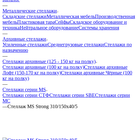
—
Металлические стеллажи
Складские стеллажи
Металлическая мебель
Производственная
мебель
Пластиковая тара
Сейфы
Складское оборудование и
техника
Нейтральное оборудование
Системы хранения
—
Архивные стеллажи
Усиленные стеллажи
Среднегрузовые стеллажи
Стеллажи по
назначению
—
Стеллажи архивные (125 - 150 кг на полку)
Стеллажи архивные (100 кг на полку)
Стеллажи архивные
Лофт (150-170 кг на полку)
Стеллажи архивные Чёрные (100
кг на полку)
—
Стеллажи серии MS
Стеллажи серии СТФ
Стеллажи серии SBE
Стеллажи серии
МС
—
Стеллаж MS Strong 310/150х40/5