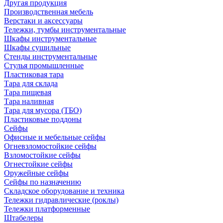
Другая продукция
Производственная мебель
Верстаки и аксессуары
Тележки, тумбы инструментальные
Шкафы инструментальные
Шкафы сушильные
Стенды инструментальные
Cтулья промышленные
Пластиковая тара
Тара для склада
Тара пищевая
Тара наливная
Тара для мусора (ТБО)
Пластиковые поддоны
Сейфы
Офисные и мебельные сейфы
Огневзломостойкие сейфы
Взломостойкие сейфы
Огнестойкие сейфы
Оружейные сейфы
Сейфы по назначению
Складское оборудование и техника
Тележки гидравлические (роклы)
Тележки платформенные
Штабелеры