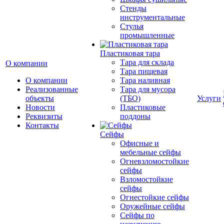
Стенды
инструментальные
Cтулья
промышленные
Пластиковая тара
Тара для склада
О компании
Тара пищевая
О компании
Тара наливная
Реализованные
Тара для мусора
объекты
(ТБО)
Услуги
Новости
Пластиковые
Реквизиты
поддоны
Контакты
Сейфы
Офисные и
мебельные сейфы
Огневзломостойкие
сейфы
Взломостойкие
сейфы
Огнестойкие сейфы
Оружейные сейфы
Сейфы по