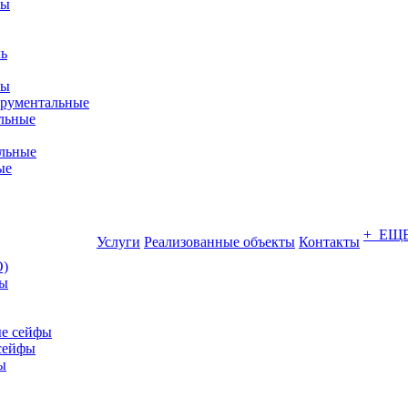
фы
ры
трументальные
льные
льные
ые
+ ЕЩ
Услуги
Реализованные объекты
Контакты
О)
ны
е сейфы
сейфы
ы