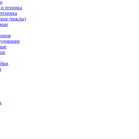
ю
 техника
кие (роклы)
нные
донов
рудование
ные
е
ейки
и
ы