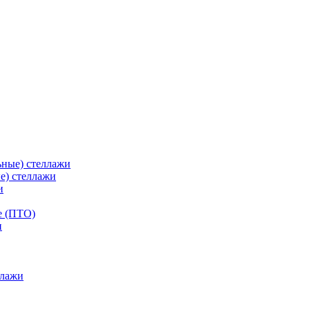
ьные) стеллажи
е) стеллажи
и
е (ПТО)
ллажи