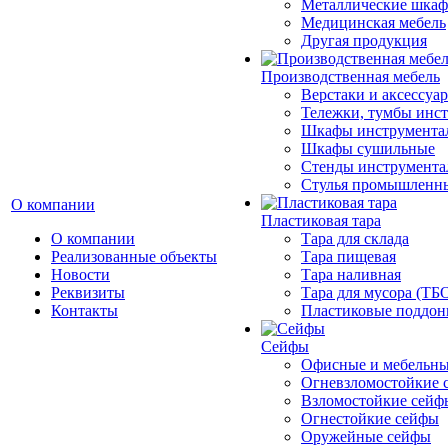
Металлические шка
Медицинская мебель
Другая продукция
Производственная мебель
Верстаки и аксессуа
Тележки, тумбы инс
Шкафы инструмента
Шкафы сушильные
Стенды инструмента
Cтулья промышленн
О компании
Пластиковая тара
О компании
Тара для склада
Реализованные объекты
Тара пищевая
Новости
Тара наливная
Реквизиты
Тара для мусора (ТБ
Контакты
Пластиковые поддо
Сейфы
Офисные и мебельны
Огневзломостойкие 
Взломостойкие сейф
Огнестойкие сейфы
Оружейные сейфы