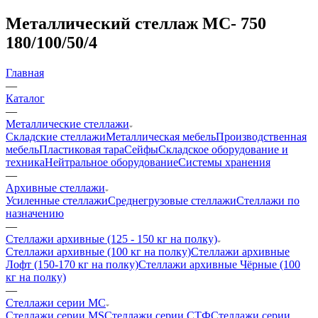
Металлический стеллаж МС- 750
180/100/50/4
Главная
—
Каталог
—
Металлические стеллажи
Складские стеллажи
Металлическая мебель
Производственная
мебель
Пластиковая тара
Сейфы
Складское оборудование и
техника
Нейтральное оборудование
Системы хранения
—
Архивные стеллажи
Усиленные стеллажи
Среднегрузовые стеллажи
Стеллажи по
назначению
—
Стеллажи архивные (125 - 150 кг на полку)
Стеллажи архивные (100 кг на полку)
Стеллажи архивные
Лофт (150-170 кг на полку)
Стеллажи архивные Чёрные (100
кг на полку)
—
Стеллажи серии МС
Стеллажи серии MS
Стеллажи серии СТФ
Стеллажи серии