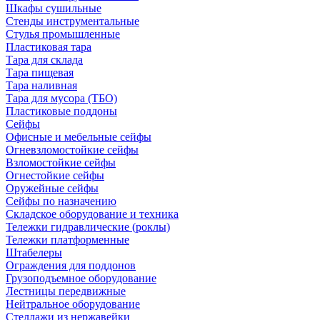
Шкафы сушильные
Стенды инструментальные
Cтулья промышленные
Пластиковая тара
Тара для склада
Тара пищевая
Тара наливная
Тара для мусора (ТБО)
Пластиковые поддоны
Сейфы
Офисные и мебельные сейфы
Огневзломостойкие сейфы
Взломостойкие сейфы
Огнестойкие сейфы
Оружейные сейфы
Сейфы по назначению
Складское оборудование и техника
Тележки гидравлические (роклы)
Тележки платформенные
Штабелеры
Ограждения для поддонов
Грузоподъемное оборудование
Лестницы передвижные
Нейтральное оборудование
Стеллажи из нержавейки