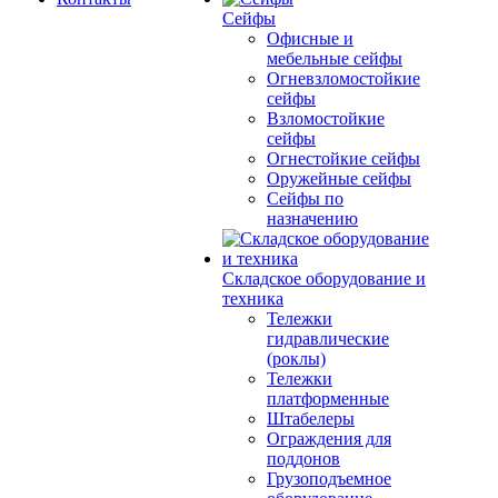
Сейфы
Офисные и
мебельные сейфы
Огневзломостойкие
сейфы
Взломостойкие
сейфы
Огнестойкие сейфы
Оружейные сейфы
Сейфы по
назначению
Складское оборудование и
техника
Тележки
гидравлические
(роклы)
Тележки
платформенные
Штабелеры
Ограждения для
поддонов
Грузоподъемное