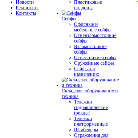
Новости
Пластиковые
Реквизиты
поддоны
Контакты
Сейфы
Офисные и
мебельные сейфы
Огневзломостойкие
сейфы
Взломостойкие
сейфы
Огнестойкие сейфы
Оружейные сейфы
Сейфы по
назначению
Складское оборудование и
техника
Тележки
гидравлические
(роклы)
Тележки
платформенные
Штабелеры
Ограждения для