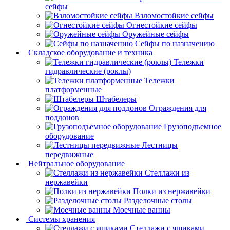
сейфы
Взломостойкие сейфы
Огнестойкие сейфы
Оружейные сейфы
Сейфы по назначению
Складское оборудование и техника
Тележки
гидравлические (роклы)
Тележки
платформенные
Штабелеры
Ограждения для
поддонов
Грузоподъемное
оборудование
Лестницы
передвижные
Нейтральное оборудование
Стеллажи из
нержавейки
Полки из нержавейки
Разделочные столы
Моечные ванны
Системы хранения
Стеллажи с ящиками