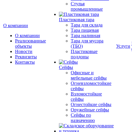
Cтулья
промышленные
Пластиковая тара
Тара для склада
О компании
Тара пищевая
О компании
Тара наливная
Реализованные
Тара для мусора
объекты
(ТБО)
Услуги
Новости
Пластиковые
Реквизиты
поддоны
Контакты
Сейфы
Офисные и
мебельные сейфы
Огневзломостойкие
сейфы
Взломостойкие
сейфы
Огнестойкие сейфы
Оружейные сейфы
Сейфы по
назначению