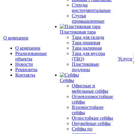
Стенды
инструментальные
Cтулья
промышленные
Пластиковая тара
Тара для склада
О компании
Тара пищевая
О компании
Тара наливная
Реализованные
Тара для мусора
объекты
(ТБО)
Услуги
Новости
Пластиковые
Реквизиты
поддоны
Контакты
Сейфы
Офисные и
мебельные сейфы
Огневзломостойкие
сейфы
Взломостойкие
сейфы
Огнестойкие сейфы
Оружейные сейфы
Сейфы по