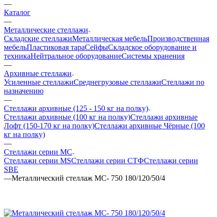
—
Каталог
—
Металлические стеллажи
Складские стеллажи
Металлическая мебель
Производственная
мебель
Пластиковая тара
Сейфы
Складское оборудование и
техника
Нейтральное оборудование
Системы хранения
—
Архивные стеллажи
Усиленные стеллажи
Среднегрузовые стеллажи
Стеллажи по
назначению
—
Стеллажи архивные (125 - 150 кг на полку)
Стеллажи архивные (100 кг на полку)
Стеллажи архивные
Лофт (150-170 кг на полку)
Стеллажи архивные Чёрные (100
кг на полку)
—
Стеллажи серии МС
Стеллажи серии MS
Стеллажи серии СТФ
Стеллажи серии
SBE
—
Металлический стеллаж МС- 750 180/120/50/4