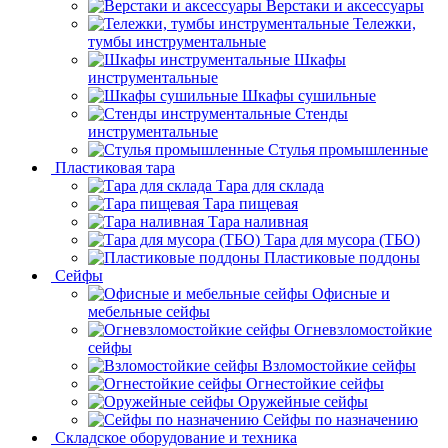
Верстаки и аксессуары
Тележки,
тумбы инструментальные
Шкафы
инструментальные
Шкафы сушильные
Стенды
инструментальные
Cтулья промышленные
Пластиковая тара
Тара для склада
Тара пищевая
Тара наливная
Тара для мусора (ТБО)
Пластиковые поддоны
Сейфы
Офисные и
мебельные сейфы
Огневзломостойкие
сейфы
Взломостойкие сейфы
Огнестойкие сейфы
Оружейные сейфы
Сейфы по назначению
Складское оборудование и техника