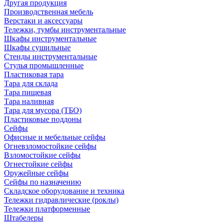
Другая продукция
Производственная мебель
Верстаки и аксессуары
Тележки, тумбы инструментальные
Шкафы инструментальные
Шкафы сушильные
Стенды инструментальные
Cтулья промышленные
Пластиковая тара
Тара для склада
Тара пищевая
Тара наливная
Тара для мусора (ТБО)
Пластиковые поддоны
Сейфы
Офисные и мебельные сейфы
Огневзломостойкие сейфы
Взломостойкие сейфы
Огнестойкие сейфы
Оружейные сейфы
Сейфы по назначению
Складское оборудование и техника
Тележки гидравлические (роклы)
Тележки платформенные
Штабелеры