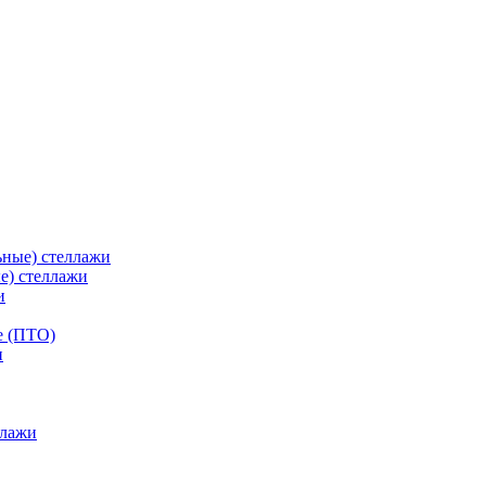
ьные) стеллажи
е) стеллажи
и
е (ПТО)
ллажи