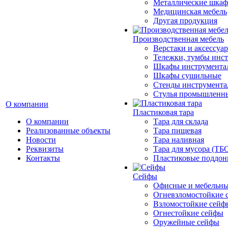
Металлические шка
Медицинская мебель
Другая продукция
Производственная мебель
Верстаки и аксессуа
Тележки, тумбы инс
Шкафы инструмента
Шкафы сушильные
Стенды инструмента
Cтулья промышленн
О компании
Пластиковая тара
О компании
Тара для склада
Реализованные объекты
Тара пищевая
Новости
Тара наливная
Реквизиты
Тара для мусора (ТБ
Контакты
Пластиковые поддо
Сейфы
Офисные и мебельны
Огневзломостойкие 
Взломостойкие сейф
Огнестойкие сейфы
Оружейные сейфы