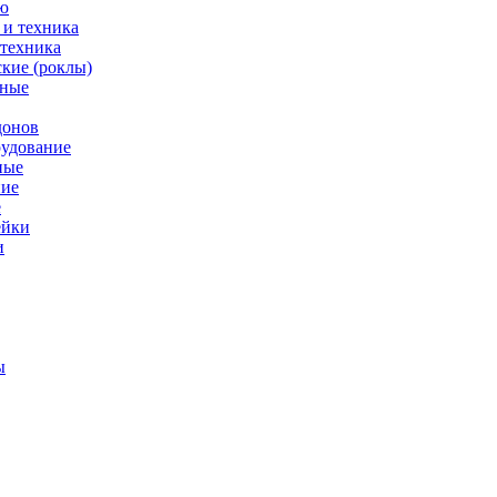
ю
 техника
кие (роклы)
нные
донов
рудование
ные
е
ейки
и
ы