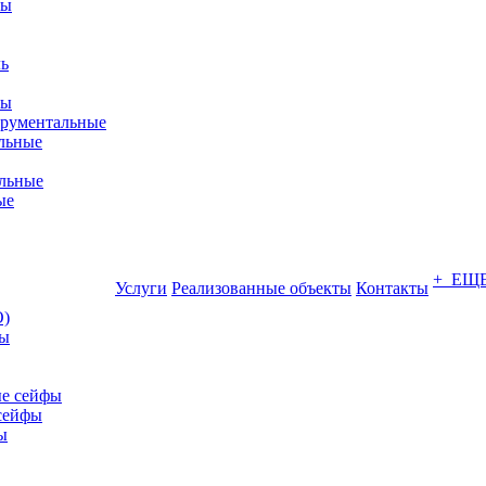
фы
ры
трументальные
льные
льные
ые
+ ЕЩ
Услуги
Реализованные объекты
Контакты
О)
ны
е сейфы
сейфы
ы