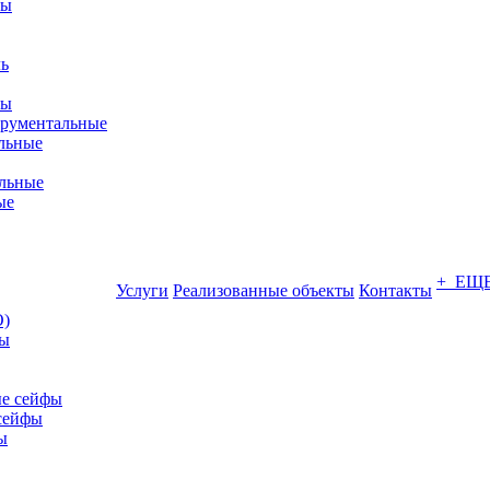
фы
ры
трументальные
льные
льные
ые
+ ЕЩ
Услуги
Реализованные объекты
Контакты
О)
ны
е сейфы
сейфы
ы