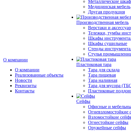
Металлические шка
Медицинская мебель
Другая продукция
Производственная мебель
Верстаки и аксессуа
Тележки, тумбы инс
Шкафы инструмента
Шкафы сушильные
Стенды инструмента
Cтулья промышленн
О компании
Пластиковая тара
О компании
Тара для склада
Реализованные объекты
Тара пищевая
Новости
Тара наливная
Реквизиты
Тара для мусора (ТБ
Контакты
Пластиковые поддо
Сейфы
Офисные и мебельны
Огневзломостойкие 
Взломостойкие сейф
Огнестойкие сейфы
Оружейные сейфы