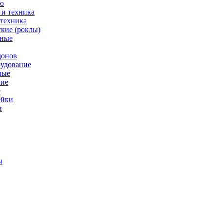
ю
 техника
кие (роклы)
нные
донов
рудование
ные
е
ейки
и
ы