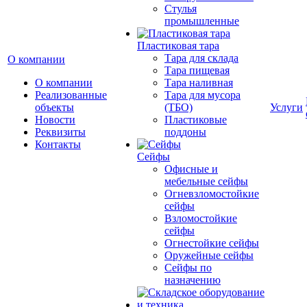
Cтулья
промышленные
Пластиковая тара
Тара для склада
О компании
Тара пищевая
О компании
Тара наливная
Реализованные
Тара для мусора
объекты
(ТБО)
Услуги
Новости
Пластиковые
Реквизиты
поддоны
Контакты
Сейфы
Офисные и
мебельные сейфы
Огневзломостойкие
сейфы
Взломостойкие
сейфы
Огнестойкие сейфы
Оружейные сейфы
Сейфы по
назначению