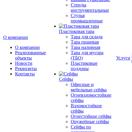
Стенды
инструментальные
Cтулья
промышленные
Пластиковая тара
Тара для склада
О компании
Тара пищевая
О компании
Тара наливная
Реализованные
Тара для мусора
объекты
(ТБО)
Услуги
Новости
Пластиковые
Реквизиты
поддоны
Контакты
Сейфы
Офисные и
мебельные сейфы
Огневзломостойкие
сейфы
Взломостойкие
сейфы
Огнестойкие сейфы
Оружейные сейфы
Сейфы по