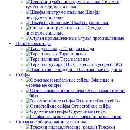
Тележки,
тумбы инструментальные
Шкафы
инструментальные
Шкафы сушильные
Стенды
инструментальные
Cтулья промышленные
Пластиковая тара
Тара для склада
Тара пищевая
Тара наливная
Тара для мусора (ТБО)
Пластиковые поддоны
Сейфы
Офисные и
мебельные сейфы
Огневзломостойкие
сейфы
Взломостойкие сейфы
Огнестойкие сейфы
Оружейные сейфы
Сейфы по назначению
Складское оборудование и техника
Тележки