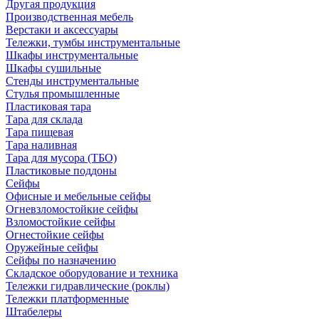
Другая продукция
Производственная мебель
Верстаки и аксессуары
Тележки, тумбы инструментальные
Шкафы инструментальные
Шкафы сушильные
Стенды инструментальные
Cтулья промышленные
Пластиковая тара
Тара для склада
Тара пищевая
Тара наливная
Тара для мусора (ТБО)
Пластиковые поддоны
Сейфы
Офисные и мебельные сейфы
Огневзломостойкие сейфы
Взломостойкие сейфы
Огнестойкие сейфы
Оружейные сейфы
Сейфы по назначению
Складское оборудование и техника
Тележки гидравлические (роклы)
Тележки платформенные
Штабелеры