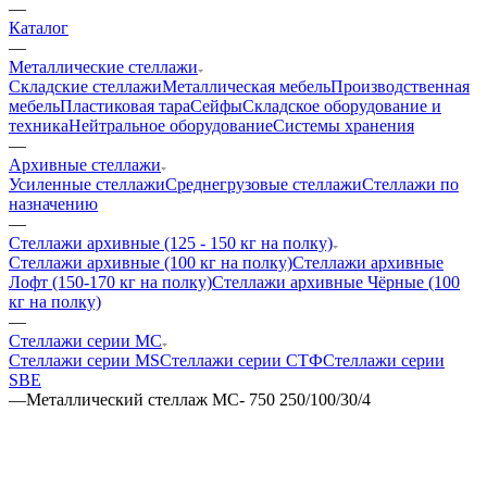
—
Каталог
—
Металлические стеллажи
Складские стеллажи
Металлическая мебель
Производственная
мебель
Пластиковая тара
Сейфы
Складское оборудование и
техника
Нейтральное оборудование
Системы хранения
—
Архивные стеллажи
Усиленные стеллажи
Среднегрузовые стеллажи
Стеллажи по
назначению
—
Стеллажи архивные (125 - 150 кг на полку)
Стеллажи архивные (100 кг на полку)
Стеллажи архивные
Лофт (150-170 кг на полку)
Стеллажи архивные Чёрные (100
кг на полку)
—
Стеллажи серии МС
Стеллажи серии MS
Стеллажи серии СТФ
Стеллажи серии
SBE
—
Металлический стеллаж МС- 750 250/100/30/4