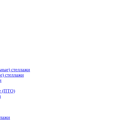
ьные) стеллажи
е) стеллажи
и
е (ПТО)
ллажи