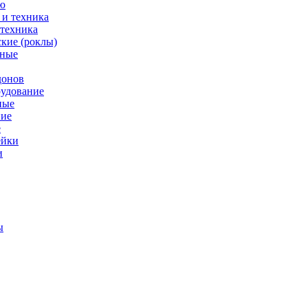
ю
 техника
кие (роклы)
нные
донов
рудование
ные
е
ейки
и
ы