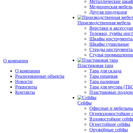
Металлические шка
Медицинская мебель
Другая продукция
Производственная мебель
Верстаки и аксессуа
Тележки, тумбы инс
Шкафы инструмента
Шкафы сушильные
Стенды инструмента
Cтулья промышленн
О компании
Пластиковая тара
О компании
Тара для склада
Реализованные объекты
Тара пищевая
Новости
Тара наливная
Реквизиты
Тара для мусора (ТБ
Контакты
Пластиковые поддо
Сейфы
Офисные и мебельны
Огневзломостойкие 
Взломостойкие сейф
Огнестойкие сейфы
Оружейные сейфы