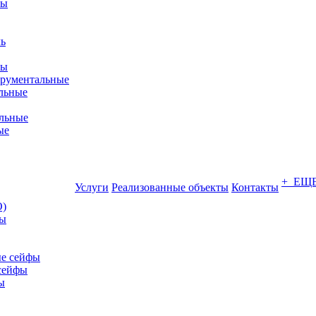
фы
ры
трументальные
льные
льные
ые
+ ЕЩ
Услуги
Реализованные объекты
Контакты
О)
ны
е сейфы
сейфы
ы