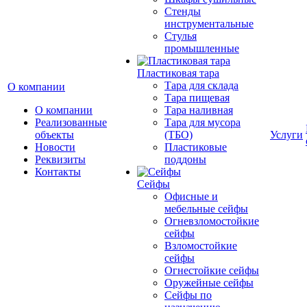
Стенды
инструментальные
Cтулья
промышленные
Пластиковая тара
Тара для склада
О компании
Тара пищевая
О компании
Тара наливная
Реализованные
Тара для мусора
объекты
(ТБО)
Услуги
Новости
Пластиковые
Реквизиты
поддоны
Контакты
Сейфы
Офисные и
мебельные сейфы
Огневзломостойкие
сейфы
Взломостойкие
сейфы
Огнестойкие сейфы
Оружейные сейфы
Сейфы по