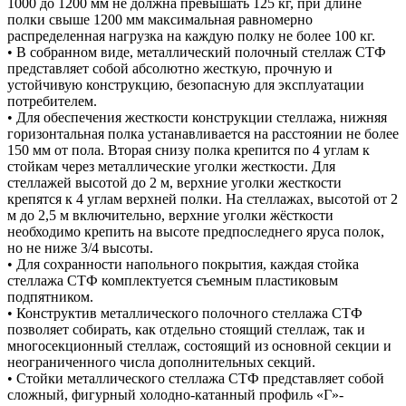
1000 до 1200 мм не должна превышать 125 кг, при длине
полки свыше 1200 мм максимальная равномерно
распределенная нагрузка на каждую полку не более 100 кг.
• В собранном виде, металлический полочный стеллаж СТФ
представляет собой абсолютно жесткую, прочную и
устойчивую конструкцию, безопасную для эксплуатации
потребителем.
• Для обеспечения жесткости конструкции стеллажа, нижняя
горизонтальная полка устанавливается на расстоянии не более
150 мм от пола. Вторая снизу полка крепится по 4 углам к
стойкам через металлические уголки жесткости. Для
стеллажей высотой до 2 м, верхние уголки жесткости
крепятся к 4 углам верхней полки. На стеллажах, высотой от 2
м до 2,5 м включительно, верхние уголки жёсткости
необходимо крепить на высоте предпоследнего яруса полок,
но не ниже 3/4 высоты.
• Для сохранности напольного покрытия, каждая стойка
стеллажа СТФ комплектуется съемным пластиковым
подпятником.
• Конструктив металлического полочного стеллажа СТФ
позволяет собирать, как отдельно стоящий стеллаж, так и
многосекционный стеллаж, состоящий из основной секции и
неограниченного числа дополнительных секций.
• Стойки металлического стеллажа СТФ представляет собой
сложный, фигурный холодно-катанный профиль «Г»-