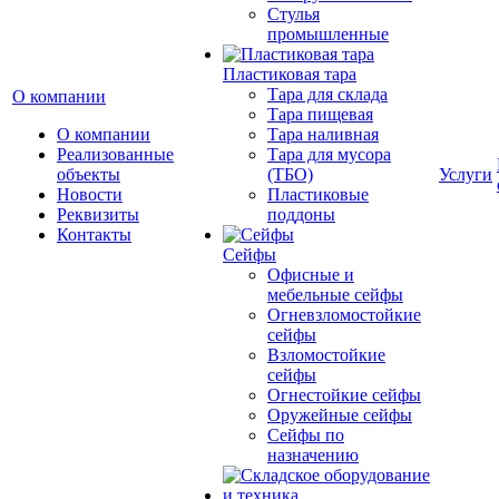
Cтулья
промышленные
Пластиковая тара
Тара для склада
О компании
Тара пищевая
О компании
Тара наливная
Реализованные
Тара для мусора
объекты
(ТБО)
Услуги
Новости
Пластиковые
Реквизиты
поддоны
Контакты
Сейфы
Офисные и
мебельные сейфы
Огневзломостойкие
сейфы
Взломостойкие
сейфы
Огнестойкие сейфы
Оружейные сейфы
Сейфы по
назначению