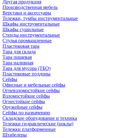
Другая продукция
Производственная мебель
Верстаки и аксессуары
Тележки, тумбы инструментальные
Шкафы инструментальные
Шкафы сушильные
Стенды инструментальные
Cтулья промышленные
Пластиковая тара
Тара для склада
Тара пищевая
Тара наливная
Тара для мусора (ТБО)
Пластиковые поддоны
Сейфы
Офисные и мебельные сейфы
Огневзломостойкие сейфы
Взломостойкие сейфы
Огнестойкие сейфы
Оружейные сейфы
Сейфы по назначению
Складское оборудование и техника
Тележки гидравлические (роклы)
Тележки платформенные
Штабелеры