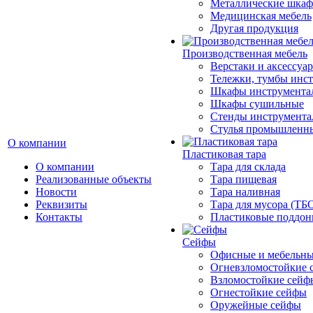
Металлические шка
Медицинская мебель
Другая продукция
Производственная мебель
Верстаки и аксессуа
Тележки, тумбы инс
Шкафы инструмента
Шкафы сушильные
Стенды инструмента
Cтулья промышленн
О компании
Пластиковая тара
О компании
Тара для склада
Реализованные объекты
Тара пищевая
Новости
Тара наливная
Реквизиты
Тара для мусора (ТБ
Контакты
Пластиковые поддо
Сейфы
Офисные и мебельны
Огневзломостойкие 
Взломостойкие сейф
Огнестойкие сейфы
Оружейные сейфы