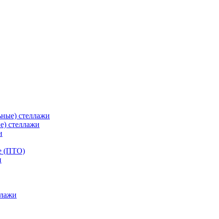
ьные) стеллажи
е) стеллажи
и
е (ПТО)
ллажи