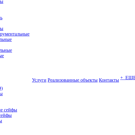
фы
ры
трументальные
льные
льные
ые
+ ЕЩ
Услуги
Реализованные объекты
Контакты
О)
ны
е сейфы
сейфы
ы