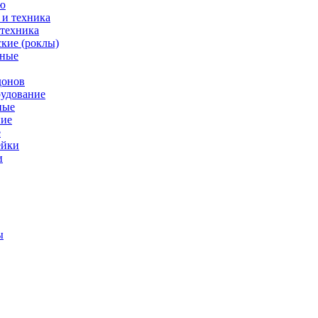
ю
 техника
кие (роклы)
нные
донов
рудование
ные
е
ейки
и
ы