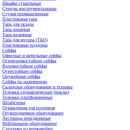
Шкафы сушильные
Стенды инструментальные
Cтулья промышленные
Пластиковая тара
Тара для склада
Тара пищевая
Тара наливная
Тара для мусора (ТБО)
Пластиковые поддоны
Сейфы
Офисные и мебельные сейфы
Огневзломостойкие сейфы
Взломостойкие сейфы
Огнестойкие сейфы
Оружейные сейфы
Сейфы по назначению
Складское оборудование и техника
Тележки гидравлические (роклы)
Тележки платформенные
Штабелеры
Ограждения для поддонов
Грузоподъемное оборудование
Лестницы передвижные
Нейтральное оборудование
Стеллажи из нержавейки