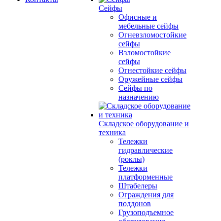
Сейфы
Офисные и
мебельные сейфы
Огневзломостойкие
сейфы
Взломостойкие
сейфы
Огнестойкие сейфы
Оружейные сейфы
Сейфы по
назначению
Складское оборудование и
техника
Тележки
гидравлические
(роклы)
Тележки
платформенные
Штабелеры
Ограждения для
поддонов
Грузоподъемное