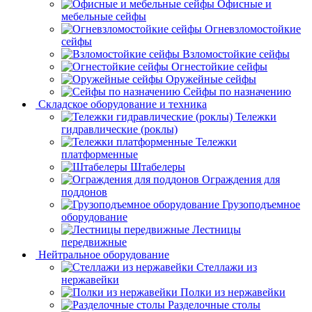
Офисные и
мебельные сейфы
Огневзломостойкие
сейфы
Взломостойкие сейфы
Огнестойкие сейфы
Оружейные сейфы
Сейфы по назначению
Складское оборудование и техника
Тележки
гидравлические (роклы)
Тележки
платформенные
Штабелеры
Ограждения для
поддонов
Грузоподъемное
оборудование
Лестницы
передвижные
Нейтральное оборудование
Стеллажи из
нержавейки
Полки из нержавейки
Разделочные столы