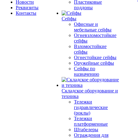
Новости
Пластиковые
Реквизиты
поддоны
Контакты
Сейфы
Офисные и
мебельные сейфы
Огневзломостойкие
сейфы
Взломостойкие
сейфы
Огнестойкие сейфы
Оружейные сейфы
Сейфы по
назначению
Складское оборудование и
техника
Тележки
гидравлические
(роклы)
Тележки
платформенные
Штабелеры
Ограждения для