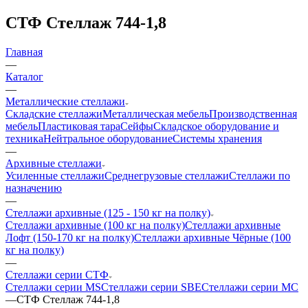
СТФ Стеллаж 744-1,8
Главная
—
Каталог
—
Металлические стеллажи
Складские стеллажи
Металлическая мебель
Производственная
мебель
Пластиковая тара
Сейфы
Складское оборудование и
техника
Нейтральное оборудование
Системы хранения
—
Архивные стеллажи
Усиленные стеллажи
Среднегрузовые стеллажи
Стеллажи по
назначению
—
Стеллажи архивные (125 - 150 кг на полку)
Стеллажи архивные (100 кг на полку)
Стеллажи архивные
Лофт (150-170 кг на полку)
Стеллажи архивные Чёрные (100
кг на полку)
—
Стеллажи серии СТФ
Стеллажи серии MS
Стеллажи серии SBE
Стеллажи серии МС
—
СТФ Стеллаж 744-1,8