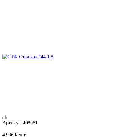
Артикул:
408061
4 986
₽
/шт