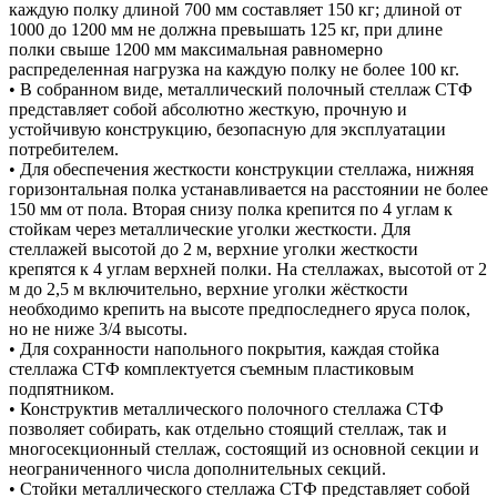
каждую полку длиной 700 мм составляет 150 кг; длиной от
1000 до 1200 мм не должна превышать 125 кг, при длине
полки свыше 1200 мм максимальная равномерно
распределенная нагрузка на каждую полку не более 100 кг.
• В собранном виде, металлический полочный стеллаж СТФ
представляет собой абсолютно жесткую, прочную и
устойчивую конструкцию, безопасную для эксплуатации
потребителем.
• Для обеспечения жесткости конструкции стеллажа, нижняя
горизонтальная полка устанавливается на расстоянии не более
150 мм от пола. Вторая снизу полка крепится по 4 углам к
стойкам через металлические уголки жесткости. Для
стеллажей высотой до 2 м, верхние уголки жесткости
крепятся к 4 углам верхней полки. На стеллажах, высотой от 2
м до 2,5 м включительно, верхние уголки жёсткости
необходимо крепить на высоте предпоследнего яруса полок,
но не ниже 3/4 высоты.
• Для сохранности напольного покрытия, каждая стойка
стеллажа СТФ комплектуется съемным пластиковым
подпятником.
• Конструктив металлического полочного стеллажа СТФ
позволяет собирать, как отдельно стоящий стеллаж, так и
многосекционный стеллаж, состоящий из основной секции и
неограниченного числа дополнительных секций.
• Стойки металлического стеллажа СТФ представляет собой