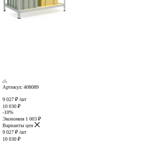
Артикул:
408089
9 027
₽
/шт
10 030
₽
-
10
%
Экономия
1 003
₽
Варианты цен
9 027
₽
/шт
10 030
₽