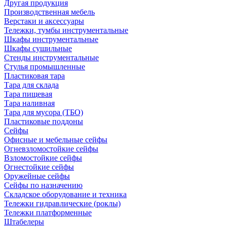
Другая продукция
Производственная мебель
Верстаки и аксессуары
Тележки, тумбы инструментальные
Шкафы инструментальные
Шкафы сушильные
Стенды инструментальные
Cтулья промышленные
Пластиковая тара
Тара для склада
Тара пищевая
Тара наливная
Тара для мусора (ТБО)
Пластиковые поддоны
Сейфы
Офисные и мебельные сейфы
Огневзломостойкие сейфы
Взломостойкие сейфы
Огнестойкие сейфы
Оружейные сейфы
Сейфы по назначению
Складское оборудование и техника
Тележки гидравлические (роклы)
Тележки платформенные
Штабелеры