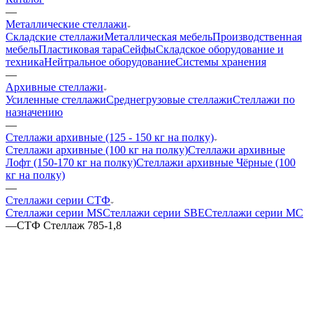
—
Металлические стеллажи
Складские стеллажи
Металлическая мебель
Производственная
мебель
Пластиковая тара
Сейфы
Складское оборудование и
техника
Нейтральное оборудование
Системы хранения
—
Архивные стеллажи
Усиленные стеллажи
Среднегрузовые стеллажи
Стеллажи по
назначению
—
Стеллажи архивные (125 - 150 кг на полку)
Стеллажи архивные (100 кг на полку)
Стеллажи архивные
Лофт (150-170 кг на полку)
Стеллажи архивные Чёрные (100
кг на полку)
—
Стеллажи серии СТФ
Стеллажи серии MS
Стеллажи серии SBE
Стеллажи серии МС
—
СТФ Стеллаж 785-1,8