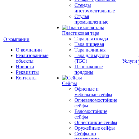
Стенды
инструментальные
Cтулья
промышленные
Пластиковая тара
Тара для склада
О компании
Тара пищевая
О компании
Тара наливная
Реализованные
Тара для мусора
объекты
(ТБО)
Услуги
Новости
Пластиковые
Реквизиты
поддоны
Контакты
Сейфы
Офисные и
мебельные сейфы
Огневзломостойкие
сейфы
Взломостойкие
сейфы
Огнестойкие сейфы
Оружейные сейфы
Сейфы по