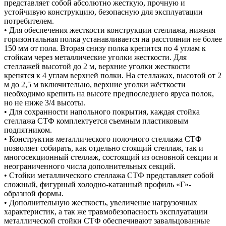
представляет собой абсолютно жесткую, прочную и
устойчивую конструкцию, безопасную для эксплуатации
потребителем.
• Для обеспечения жесткости конструкции стеллажа, нижняя
горизонтальная полка устанавливается на расстоянии не более
150 мм от пола. Вторая снизу полка крепится по 4 углам к
стойкам через металлические уголки жесткости. Для
стеллажей высотой до 2 м, верхние уголки жесткости
крепятся к 4 углам верхней полки. На стеллажах, высотой от 2
м до 2,5 м включительно, верхние уголки жёсткости
необходимо крепить на высоте предпоследнего яруса полок,
но не ниже 3/4 высоты.
• Для сохранности напольного покрытия, каждая стойка
стеллажа СТФ комплектуется съемным пластиковым
подпятником.
• Конструктив металлического полочного стеллажа СТФ
позволяет собирать, как отдельно стоящий стеллаж, так и
многосекционный стеллаж, состоящий из основной секции и
неограниченного числа дополнительных секций.
• Стойки металлического стеллажа СТФ представляет собой
сложный, фигурный холодно-катанный профиль «Г»-
образной формы.
• Дополнительную жесткость, увеличение нагрузочных
характеристик, а так же травмобезопасность эксплуатации
металлической стойки СТФ обеспечивают завальцованные