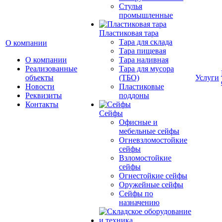
Cтулья
промышленные
Пластиковая тара
Тара для склада
О компании
Тара пищевая
О компании
Тара наливная
Реализованные
Тара для мусора
объекты
(ТБО)
Услуги
Новости
Пластиковые
Реквизиты
поддоны
Контакты
Сейфы
Офисные и
мебельные сейфы
Огневзломостойкие
сейфы
Взломостойкие
сейфы
Огнестойкие сейфы
Оружейные сейфы
Сейфы по
назначению