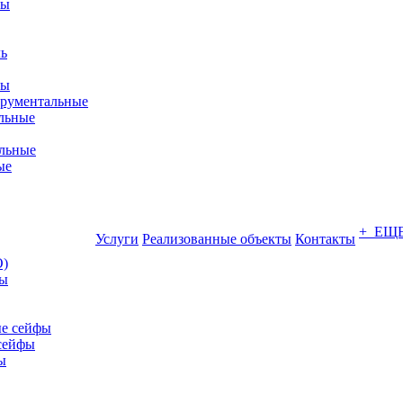
фы
ры
трументальные
льные
льные
ые
+ ЕЩ
Услуги
Реализованные объекты
Контакты
О)
ны
е сейфы
сейфы
ы