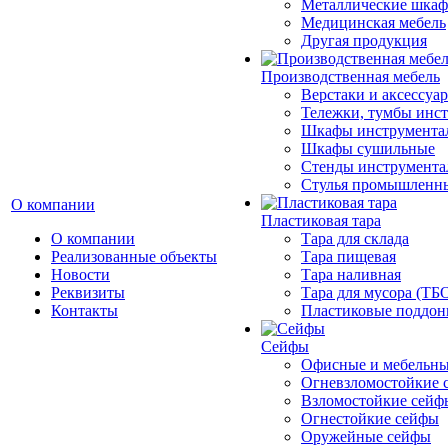
Металлические шка
Медицинская мебель
Другая продукция
Производственная мебель
Верстаки и аксессуа
Тележки, тумбы инс
Шкафы инструмента
Шкафы сушильные
Стенды инструмента
Cтулья промышленн
О компании
Пластиковая тара
О компании
Тара для склада
Реализованные объекты
Тара пищевая
Новости
Тара наливная
Реквизиты
Тара для мусора (ТБ
Контакты
Пластиковые поддо
Сейфы
Офисные и мебельны
Огневзломостойкие 
Взломостойкие сейф
Огнестойкие сейфы
Оружейные сейфы