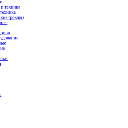
ю
 техника
кие (роклы)
нные
донов
рудование
ные
е
ейки
и
ы