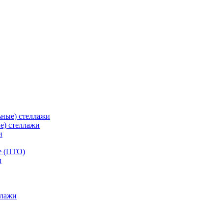
ьные) стеллажи
е) стеллажи
и
е (ПТО)
ллажи