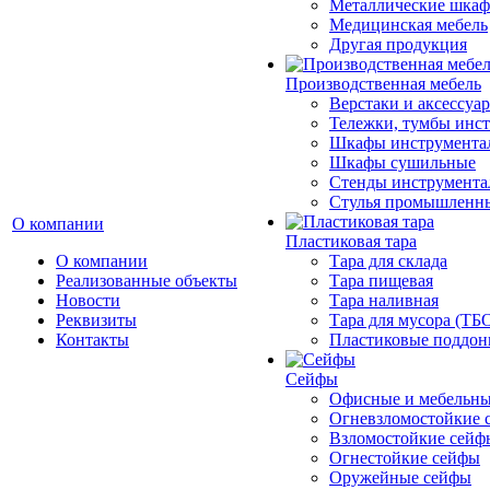
Металлические шка
Медицинская мебель
Другая продукция
Производственная мебель
Верстаки и аксессуа
Тележки, тумбы инс
Шкафы инструмента
Шкафы сушильные
Стенды инструмента
Cтулья промышленн
О компании
Пластиковая тара
О компании
Тара для склада
Реализованные объекты
Тара пищевая
Новости
Тара наливная
Реквизиты
Тара для мусора (ТБ
Контакты
Пластиковые поддо
Сейфы
Офисные и мебельны
Огневзломостойкие 
Взломостойкие сейф
Огнестойкие сейфы
Оружейные сейфы