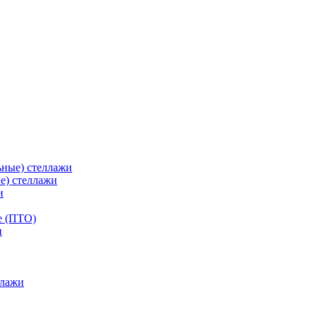
ьные) стеллажи
е) стеллажи
и
е (ПТО)
ллажи