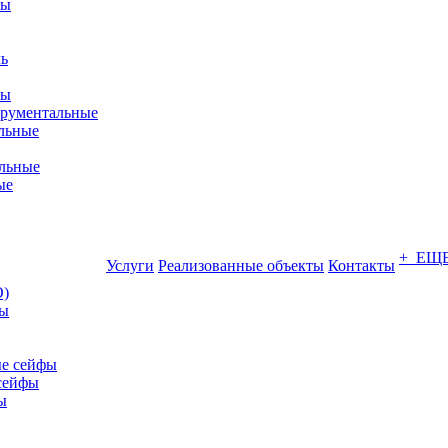
фы
ры
трументальные
льные
льные
ые
+ ЕЩ
Услуги
Реализованные объекты
Контакты
О)
ны
е сейфы
сейфы
ы