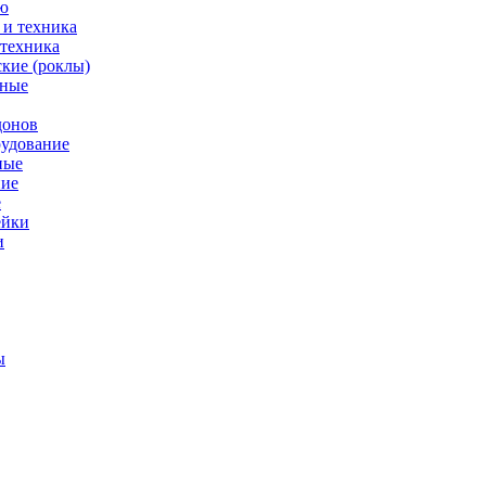
ю
 техника
кие (роклы)
нные
донов
рудование
ные
е
ейки
и
ы