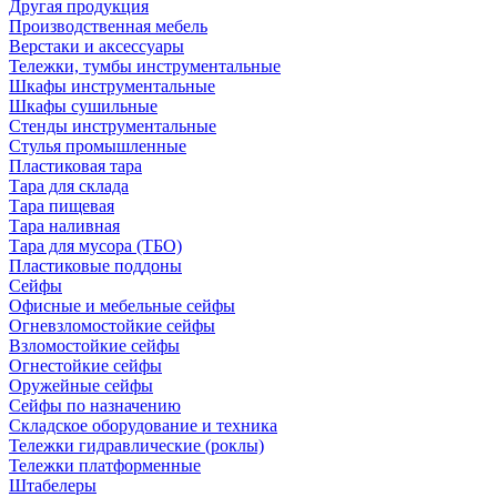
Другая продукция
Производственная мебель
Верстаки и аксессуары
Тележки, тумбы инструментальные
Шкафы инструментальные
Шкафы сушильные
Стенды инструментальные
Cтулья промышленные
Пластиковая тара
Тара для склада
Тара пищевая
Тара наливная
Тара для мусора (ТБО)
Пластиковые поддоны
Сейфы
Офисные и мебельные сейфы
Огневзломостойкие сейфы
Взломостойкие сейфы
Огнестойкие сейфы
Оружейные сейфы
Сейфы по назначению
Складское оборудование и техника
Тележки гидравлические (роклы)
Тележки платформенные
Штабелеры