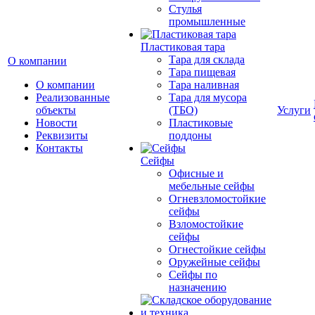
Cтулья
промышленные
Пластиковая тара
Тара для склада
О компании
Тара пищевая
О компании
Тара наливная
Реализованные
Тара для мусора
объекты
(ТБО)
Услуги
Новости
Пластиковые
Реквизиты
поддоны
Контакты
Сейфы
Офисные и
мебельные сейфы
Огневзломостойкие
сейфы
Взломостойкие
сейфы
Огнестойкие сейфы
Оружейные сейфы
Сейфы по
назначению