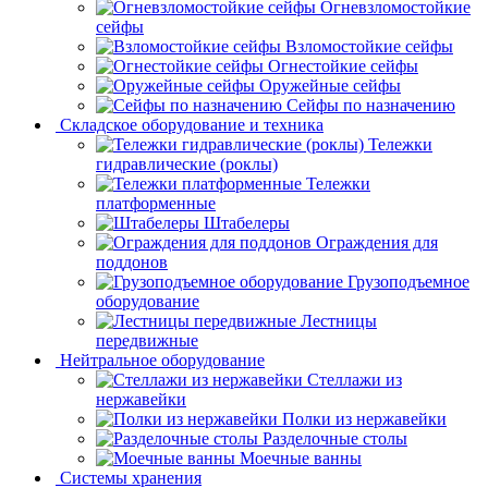
Огневзломостойкие
сейфы
Взломостойкие сейфы
Огнестойкие сейфы
Оружейные сейфы
Сейфы по назначению
Складское оборудование и техника
Тележки
гидравлические (роклы)
Тележки
платформенные
Штабелеры
Ограждения для
поддонов
Грузоподъемное
оборудование
Лестницы
передвижные
Нейтральное оборудование
Стеллажи из
нержавейки
Полки из нержавейки
Разделочные столы
Моечные ванны
Системы хранения