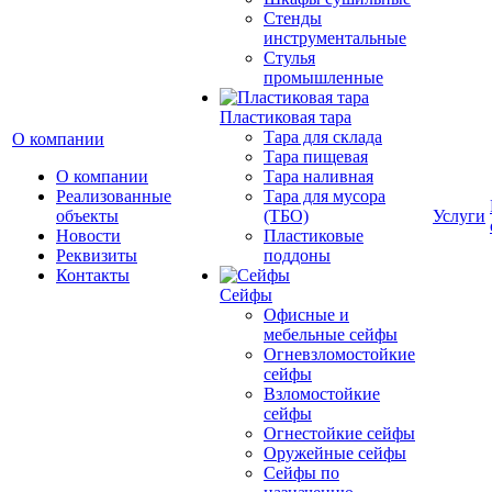
Стенды
инструментальные
Cтулья
промышленные
Пластиковая тара
Тара для склада
О компании
Тара пищевая
О компании
Тара наливная
Реализованные
Тара для мусора
объекты
(ТБО)
Услуги
Новости
Пластиковые
Реквизиты
поддоны
Контакты
Сейфы
Офисные и
мебельные сейфы
Огневзломостойкие
сейфы
Взломостойкие
сейфы
Огнестойкие сейфы
Оружейные сейфы
Сейфы по