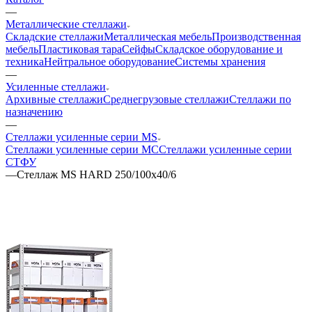
—
Металлические стеллажи
Складские стеллажи
Металлическая мебель
Производственная
мебель
Пластиковая тара
Сейфы
Складское оборудование и
техника
Нейтральное оборудование
Системы хранения
—
Усиленные стеллажи
Архивные стеллажи
Среднегрузовые стеллажи
Стеллажи по
назначению
—
Стеллажи усиленные серии MS
Стеллажи усиленные серии МС
Стеллажи усиленные серии
СТФУ
—
Стеллаж MS HARD 250/100х40/6