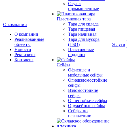
Cтулья
промышленные
Пластиковая тара
Тара для склада
О компании
Тара пищевая
О компании
Тара наливная
Реализованные
Тара для мусора
объекты
(ТБО)
Услуги
Новости
Пластиковые
Реквизиты
поддоны
Контакты
Сейфы
Офисные и
мебельные сейфы
Огневзломостойкие
сейфы
Взломостойкие
сейфы
Огнестойкие сейфы
Оружейные сейфы
Сейфы по
назначению