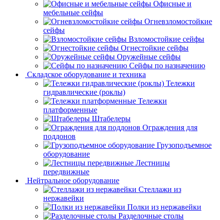
Офисные и
мебельные сейфы
Огневзломостойкие
сейфы
Взломостойкие сейфы
Огнестойкие сейфы
Оружейные сейфы
Сейфы по назначению
Складское оборудование и техника
Тележки
гидравлические (роклы)
Тележки
платформенные
Штабелеры
Ограждения для
поддонов
Грузоподъемное
оборудование
Лестницы
передвижные
Нейтральное оборудование
Стеллажи из
нержавейки
Полки из нержавейки
Разделочные столы