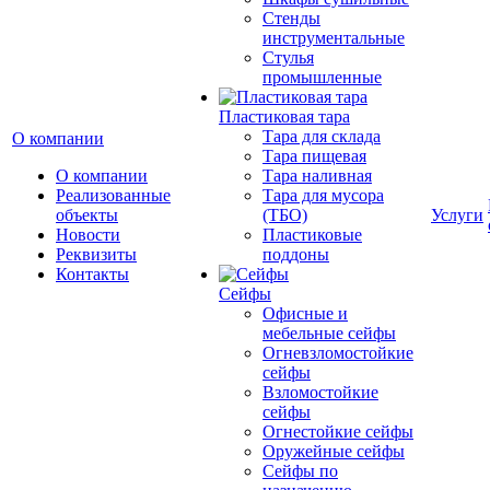
Стенды
инструментальные
Cтулья
промышленные
Пластиковая тара
Тара для склада
О компании
Тара пищевая
О компании
Тара наливная
Реализованные
Тара для мусора
объекты
(ТБО)
Услуги
Новости
Пластиковые
Реквизиты
поддоны
Контакты
Сейфы
Офисные и
мебельные сейфы
Огневзломостойкие
сейфы
Взломостойкие
сейфы
Огнестойкие сейфы
Оружейные сейфы
Сейфы по