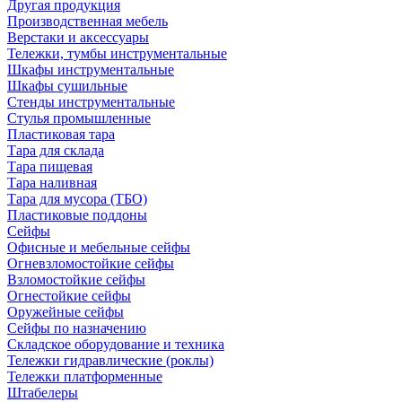
Другая продукция
Производственная мебель
Верстаки и аксессуары
Тележки, тумбы инструментальные
Шкафы инструментальные
Шкафы сушильные
Стенды инструментальные
Cтулья промышленные
Пластиковая тара
Тара для склада
Тара пищевая
Тара наливная
Тара для мусора (ТБО)
Пластиковые поддоны
Сейфы
Офисные и мебельные сейфы
Огневзломостойкие сейфы
Взломостойкие сейфы
Огнестойкие сейфы
Оружейные сейфы
Сейфы по назначению
Складское оборудование и техника
Тележки гидравлические (роклы)
Тележки платформенные
Штабелеры