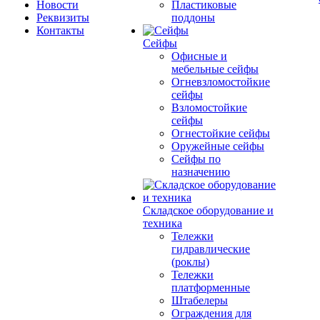
Новости
Пластиковые
Реквизиты
поддоны
Контакты
Сейфы
Офисные и
мебельные сейфы
Огневзломостойкие
сейфы
Взломостойкие
сейфы
Огнестойкие сейфы
Оружейные сейфы
Сейфы по
назначению
Складское оборудование и
техника
Тележки
гидравлические
(роклы)
Тележки
платформенные
Штабелеры
Ограждения для