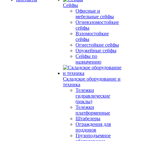
Сейфы
Офисные и
мебельные сейфы
Огневзломостойкие
сейфы
Взломостойкие
сейфы
Огнестойкие сейфы
Оружейные сейфы
Сейфы по
назначению
Складское оборудование и
техника
Тележки
гидравлические
(роклы)
Тележки
платформенные
Штабелеры
Ограждения для
поддонов
Грузоподъемное