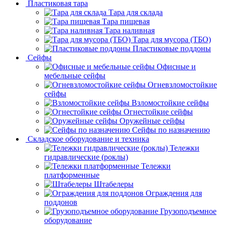
Пластиковая тара
Тара для склада
Тара пищевая
Тара наливная
Тара для мусора (ТБО)
Пластиковые поддоны
Сейфы
Офисные и
мебельные сейфы
Огневзломостойкие
сейфы
Взломостойкие сейфы
Огнестойкие сейфы
Оружейные сейфы
Сейфы по назначению
Складское оборудование и техника
Тележки
гидравлические (роклы)
Тележки
платформенные
Штабелеры
Ограждения для
поддонов
Грузоподъемное
оборудование