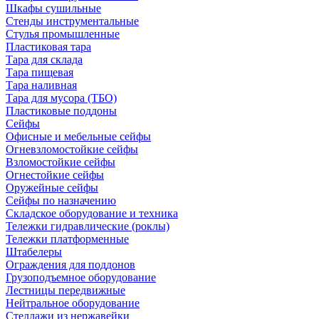
Шкафы сушильные
Стенды инструментальные
Cтулья промышленные
Пластиковая тара
Тара для склада
Тара пищевая
Тара наливная
Тара для мусора (ТБО)
Пластиковые поддоны
Сейфы
Офисные и мебельные сейфы
Огневзломостойкие сейфы
Взломостойкие сейфы
Огнестойкие сейфы
Оружейные сейфы
Сейфы по назначению
Складское оборудование и техника
Тележки гидравлические (роклы)
Тележки платформенные
Штабелеры
Ограждения для поддонов
Грузоподъемное оборудование
Лестницы передвижные
Нейтральное оборудование
Стеллажи из нержавейки