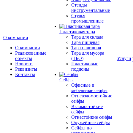
Стенды
инструментальные
Cтулья
промышленные
Пластиковая тара
Тара для склада
О компании
Тара пищевая
О компании
Тара наливная
Реализованные
Тара для мусора
объекты
(ТБО)
Услуги
Новости
Пластиковые
Реквизиты
поддоны
Контакты
Сейфы
Офисные и
мебельные сейфы
Огневзломостойкие
сейфы
Взломостойкие
сейфы
Огнестойкие сейфы
Оружейные сейфы
Сейфы по