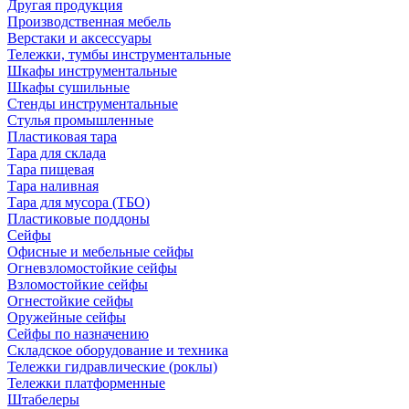
Другая продукция
Производственная мебель
Верстаки и аксессуары
Тележки, тумбы инструментальные
Шкафы инструментальные
Шкафы сушильные
Стенды инструментальные
Cтулья промышленные
Пластиковая тара
Тара для склада
Тара пищевая
Тара наливная
Тара для мусора (ТБО)
Пластиковые поддоны
Сейфы
Офисные и мебельные сейфы
Огневзломостойкие сейфы
Взломостойкие сейфы
Огнестойкие сейфы
Оружейные сейфы
Сейфы по назначению
Складское оборудование и техника
Тележки гидравлические (роклы)
Тележки платформенные
Штабелеры