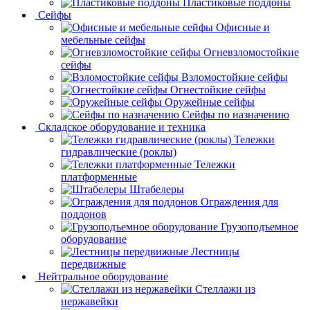
Пластиковые поддоны
Сейфы
Офисные и
мебельные сейфы
Огневзломостойкие
сейфы
Взломостойкие сейфы
Огнестойкие сейфы
Оружейные сейфы
Сейфы по назначению
Складское оборудование и техника
Тележки
гидравлические (роклы)
Тележки
платформенные
Штабелеры
Ограждения для
поддонов
Грузоподъемное
оборудование
Лестницы
передвижные
Нейтральное оборудование
Стеллажи из
нержавейки