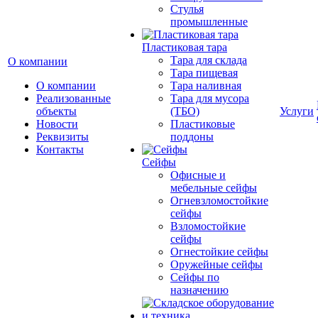
Cтулья
промышленные
Пластиковая тара
Тара для склада
О компании
Тара пищевая
О компании
Тара наливная
Реализованные
Тара для мусора
объекты
(ТБО)
Услуги
Новости
Пластиковые
Реквизиты
поддоны
Контакты
Сейфы
Офисные и
мебельные сейфы
Огневзломостойкие
сейфы
Взломостойкие
сейфы
Огнестойкие сейфы
Оружейные сейфы
Сейфы по
назначению