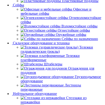
Пластиковые поддоны
Сейфы
Офисные и
мебельные сейфы
Огневзломостойкие
сейфы
Взломостойкие сейфы
Огнестойкие сейфы
Оружейные сейфы
Сейфы по назначению
Складское оборудование и техника
Тележки
гидравлические (роклы)
Тележки
платформенные
Штабелеры
Ограждения для
поддонов
Грузоподъемное
оборудование
Лестницы
передвижные
Нейтральное оборудование
Стеллажи из
нержавейки