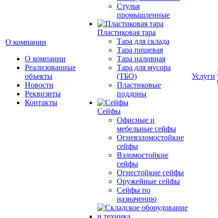
Cтулья
промышленные
Пластиковая тара
Тара для склада
О компании
Тара пищевая
О компании
Тара наливная
Реализованные
Тара для мусора
объекты
(ТБО)
Услуги
Новости
Пластиковые
Реквизиты
поддоны
Контакты
Сейфы
Офисные и
мебельные сейфы
Огневзломостойкие
сейфы
Взломостойкие
сейфы
Огнестойкие сейфы
Оружейные сейфы
Сейфы по
назначению