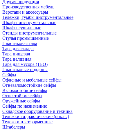
Другая продукция
Производственная мебель
Верстаки и аксессуары
Тележки, тумбы инструментальные
Шкафы инструментальные
Шкафы сушильные
Стенды инструментальные
Cтулья промышленные
Пластиковая тара
Тара для склада
Тара пищевая
Тара наливная
Тара для мусора (ТБО)
Пластиковые поддоны
Сейфы
Офисные и мебельные сейфы
Огневзломостойкие сейфы
Взломостойкие сейфы
Огнестойкие сейфы
Оружейные сейфы
Сейфы по назначению
Складское оборудование и техника
Тележки гидравлические (роклы)
Тележки платформенные
Штабелеры