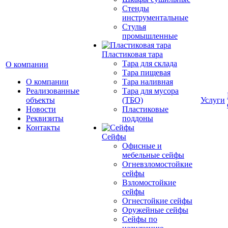
Стенды
инструментальные
Cтулья
промышленные
Пластиковая тара
Тара для склада
О компании
Тара пищевая
О компании
Тара наливная
Реализованные
Тара для мусора
объекты
(ТБО)
Услуги
Новости
Пластиковые
Реквизиты
поддоны
Контакты
Сейфы
Офисные и
мебельные сейфы
Огневзломостойкие
сейфы
Взломостойкие
сейфы
Огнестойкие сейфы
Оружейные сейфы
Сейфы по