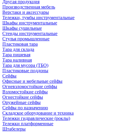
Другая продукция
Производственная мебель
Верстаки и аксессуары
Тележки, тумбы инструментальные
Шкафы инструментальные
Шкафы сушильные
Стенды инструментальные
Cтулья промышленные
Пластиковая тара
Тара для склада
Тара пищевая
Тара наливная
Тара для мусора (ТБО)
Пластиковые поддоны
Сейфы
Офисные и мебельные сейфы
Огневзломостойкие сейфы
Взломостойкие сейфы
Огнестойкие сейфы
Оружейные сейфы
Сейфы по назначению
Складское оборудование и техника
Тележки гидравлические (роклы)
Тележки платформенные
Штабелеры