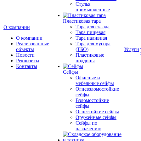
Cтулья
промышленные
Пластиковая тара
Тара для склада
О компании
Тара пищевая
О компании
Тара наливная
Реализованные
Тара для мусора
объекты
(ТБО)
Услуги
Новости
Пластиковые
Реквизиты
поддоны
Контакты
Сейфы
Офисные и
мебельные сейфы
Огневзломостойкие
сейфы
Взломостойкие
сейфы
Огнестойкие сейфы
Оружейные сейфы
Сейфы по
назначению