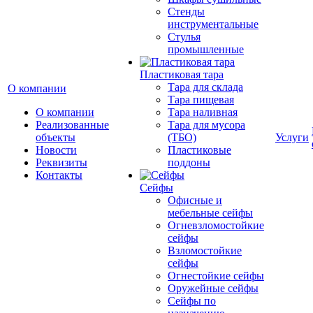
Стенды
инструментальные
Cтулья
промышленные
Пластиковая тара
Тара для склада
О компании
Тара пищевая
О компании
Тара наливная
Реализованные
Тара для мусора
объекты
(ТБО)
Услуги
Новости
Пластиковые
Реквизиты
поддоны
Контакты
Сейфы
Офисные и
мебельные сейфы
Огневзломостойкие
сейфы
Взломостойкие
сейфы
Огнестойкие сейфы
Оружейные сейфы
Сейфы по