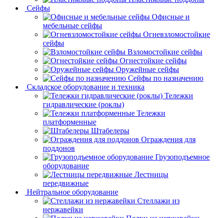
Сейфы
Офисные и
мебельные сейфы
Огневзломостойкие
сейфы
Взломостойкие сейфы
Огнестойкие сейфы
Оружейные сейфы
Сейфы по назначению
Складское оборудование и техника
Тележки
гидравлические (роклы)
Тележки
платформенные
Штабелеры
Ограждения для
поддонов
Грузоподъемное
оборудование
Лестницы
передвижные
Нейтральное оборудование
Стеллажи из
нержавейки