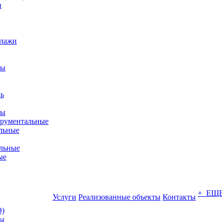
ллажи
фы
ры
трументальные
льные
льные
ые
+ ЕЩ
Услуги
Реализованные объекты
Контакты
О)
ны