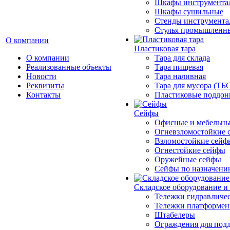
Шкафы инструмента
Шкафы сушильные
Стенды инструмента
Cтулья промышленн
О компании
Пластиковая тара
О компании
Тара для склада
Реализованные объекты
Тара пищевая
Новости
Тара наливная
Реквизиты
Тара для мусора (ТБ
Контакты
Пластиковые поддо
Сейфы
Офисные и мебельны
Огневзломостойкие 
Взломостойкие сейф
Огнестойкие сейфы
Оружейные сейфы
Сейфы по назначени
Складское оборудование и
Тележки гидравличес
Тележки платформе
Штабелеры
Ограждения для под