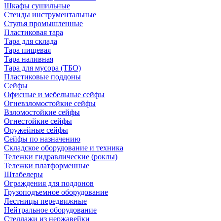
Шкафы сушильные
Стенды инструментальные
Cтулья промышленные
Пластиковая тара
Тара для склада
Тара пищевая
Тара наливная
Тара для мусора (ТБО)
Пластиковые поддоны
Сейфы
Офисные и мебельные сейфы
Огневзломостойкие сейфы
Взломостойкие сейфы
Огнестойкие сейфы
Оружейные сейфы
Сейфы по назначению
Складское оборудование и техника
Тележки гидравлические (роклы)
Тележки платформенные
Штабелеры
Ограждения для поддонов
Грузоподъемное оборудование
Лестницы передвижные
Нейтральное оборудование
Стеллажи из нержавейки