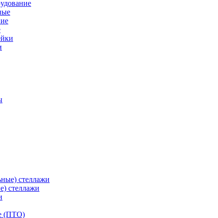
рудование
ные
е
ейки
и
ы
ьные) стеллажи
е) стеллажи
и
е (ПТО)