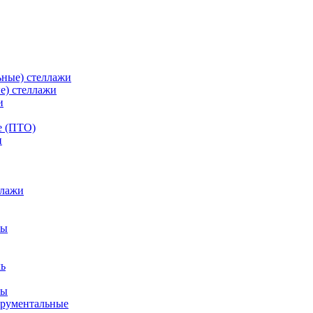
ьные) стеллажи
е) стеллажи
и
е (ПТО)
ллажи
фы
ры
трументальные