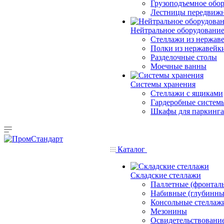
Грузоподъемное обо
Лестницы передвиж
Нейтральное оборудовани
Стеллажи из нержав
Полки из нержавейк
Разделочные столы
Моечные ванны
Системы хранения
Стеллажи с ящиками
Гардеробные систем
Шкафы для паркинга
Каталог
Складские стеллажи
Паллетные (фронтал
Набивные (глубинны
Консольные стеллаж
Мезонины
Освидетельствовани