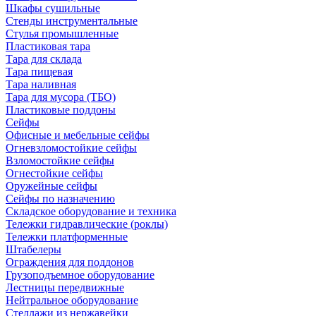
Шкафы сушильные
Стенды инструментальные
Cтулья промышленные
Пластиковая тара
Тара для склада
Тара пищевая
Тара наливная
Тара для мусора (ТБО)
Пластиковые поддоны
Сейфы
Офисные и мебельные сейфы
Огневзломостойкие сейфы
Взломостойкие сейфы
Огнестойкие сейфы
Оружейные сейфы
Сейфы по назначению
Складское оборудование и техника
Тележки гидравлические (роклы)
Тележки платформенные
Штабелеры
Ограждения для поддонов
Грузоподъемное оборудование
Лестницы передвижные
Нейтральное оборудование
Стеллажи из нержавейки