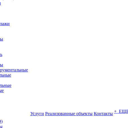
ллажи
фы
ры
трументальные
льные
льные
ые
+ ЕЩ
Услуги
Реализованные объекты
Контакты
О)
ны