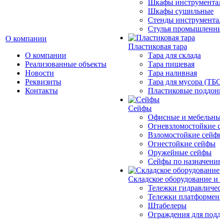
Шкафы инструмента
Шкафы сушильные
Стенды инструмента
Cтулья промышленн
О компании
Пластиковая тара
О компании
Тара для склада
Реализованные объекты
Тара пищевая
Новости
Тара наливная
Реквизиты
Тара для мусора (ТБ
Контакты
Пластиковые поддо
Сейфы
Офисные и мебельны
Огневзломостойкие 
Взломостойкие сейф
Огнестойкие сейфы
Оружейные сейфы
Сейфы по назначени
Складское оборудование и
Тележки гидравличес
Тележки платформе
Штабелеры
Ограждения для под