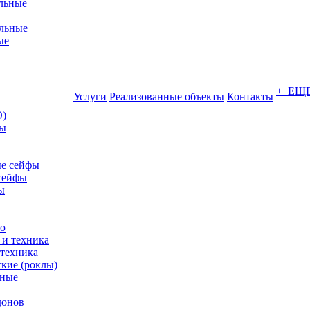
льные
льные
ые
+ ЕЩ
Услуги
Реализованные объекты
Контакты
О)
ны
е сейфы
сейфы
ы
ю
 техника
кие (роклы)
нные
донов