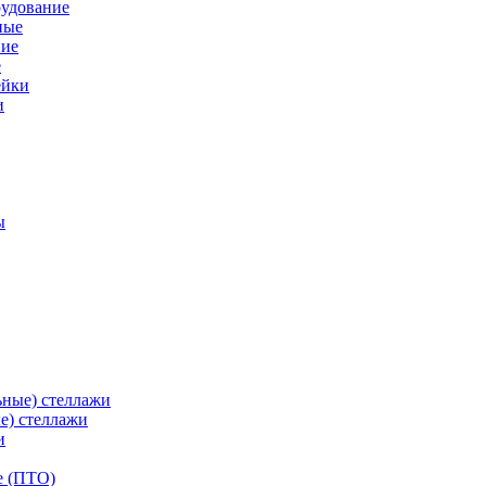
рудование
ные
е
ейки
и
ы
ьные) стеллажи
е) стеллажи
и
е (ПТО)