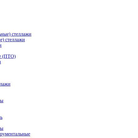
ьные) стеллажи
е) стеллажи
и
е (ПТО)
ллажи
фы
ры
трументальные