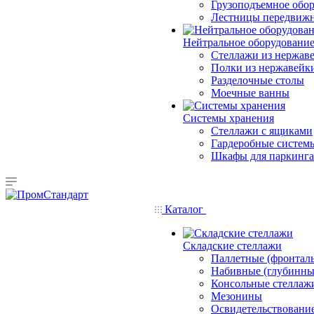
Грузоподъемное обо
Лестницы передвиж
Нейтральное оборудовани
Стеллажи из нержав
Полки из нержавейк
Разделочные столы
Моечные ванны
Системы хранения
Стеллажи с ящиками
Гардеробные систем
Шкафы для паркинга
Каталог
Складские стеллажи
Паллетные (фронтал
Набивные (глубинны
Консольные стеллаж
Мезонины
Освидетельствовани