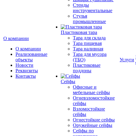
Стенды
инструментальные
Cтулья
промышленные
Пластиковая тара
Тара для склада
О компании
Тара пищевая
О компании
Тара наливная
Реализованные
Тара для мусора
объекты
(ТБО)
Услуги
Новости
Пластиковые
Реквизиты
поддоны
Контакты
Сейфы
Офисные и
мебельные сейфы
Огневзломостойкие
сейфы
Взломостойкие
сейфы
Огнестойкие сейфы
Оружейные сейфы
Сейфы по