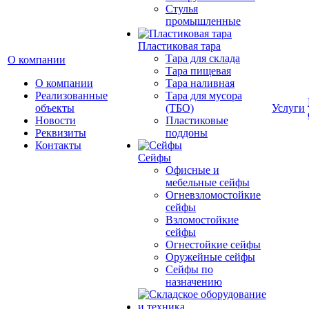
Cтулья
промышленные
Пластиковая тара
Тара для склада
О компании
Тара пищевая
О компании
Тара наливная
Реализованные
Тара для мусора
объекты
(ТБО)
Услуги
Новости
Пластиковые
Реквизиты
поддоны
Контакты
Сейфы
Офисные и
мебельные сейфы
Огневзломостойкие
сейфы
Взломостойкие
сейфы
Огнестойкие сейфы
Оружейные сейфы
Сейфы по
назначению