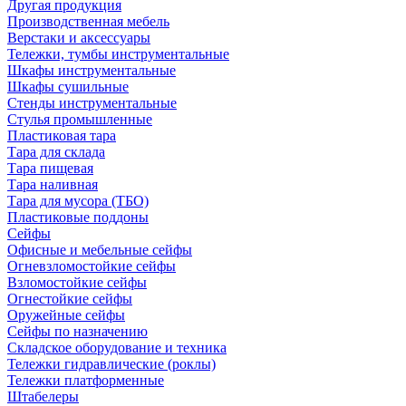
Другая продукция
Производственная мебель
Верстаки и аксессуары
Тележки, тумбы инструментальные
Шкафы инструментальные
Шкафы сушильные
Стенды инструментальные
Cтулья промышленные
Пластиковая тара
Тара для склада
Тара пищевая
Тара наливная
Тара для мусора (ТБО)
Пластиковые поддоны
Сейфы
Офисные и мебельные сейфы
Огневзломостойкие сейфы
Взломостойкие сейфы
Огнестойкие сейфы
Оружейные сейфы
Сейфы по назначению
Складское оборудование и техника
Тележки гидравлические (роклы)
Тележки платформенные
Штабелеры