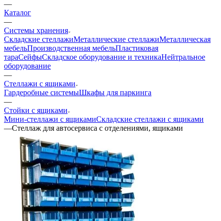
—
Каталог
—
Системы хранения
Складские стеллажи
Металлические стеллажи
Металлическая
мебель
Производственная мебель
Пластиковая
тара
Сейфы
Складское оборудование и техника
Нейтральное
оборудование
—
Стеллажи с ящиками
Гардеробные системы
Шкафы для паркинга
—
Стойки с ящиками
Мини-стеллажи с ящиками
Складские стеллажи с ящиками
—
Стеллаж для автосервиса с отделениями, ящиками