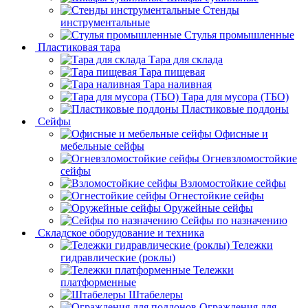
Стенды
инструментальные
Cтулья промышленные
Пластиковая тара
Тара для склада
Тара пищевая
Тара наливная
Тара для мусора (ТБО)
Пластиковые поддоны
Сейфы
Офисные и
мебельные сейфы
Огневзломостойкие
сейфы
Взломостойкие сейфы
Огнестойкие сейфы
Оружейные сейфы
Сейфы по назначению
Складское оборудование и техника
Тележки
гидравлические (роклы)
Тележки
платформенные
Штабелеры
Ограждения для