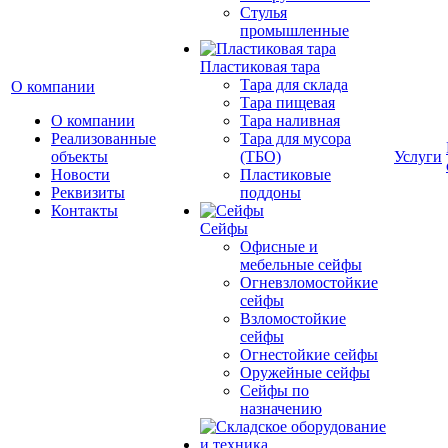
Cтулья
промышленные
Пластиковая тара
Тара для склада
О компании
Тара пищевая
О компании
Тара наливная
Реализованные
Тара для мусора
объекты
(ТБО)
Услуги
Новости
Пластиковые
Реквизиты
поддоны
Контакты
Сейфы
Офисные и
мебельные сейфы
Огневзломостойкие
сейфы
Взломостойкие
сейфы
Огнестойкие сейфы
Оружейные сейфы
Сейфы по
назначению