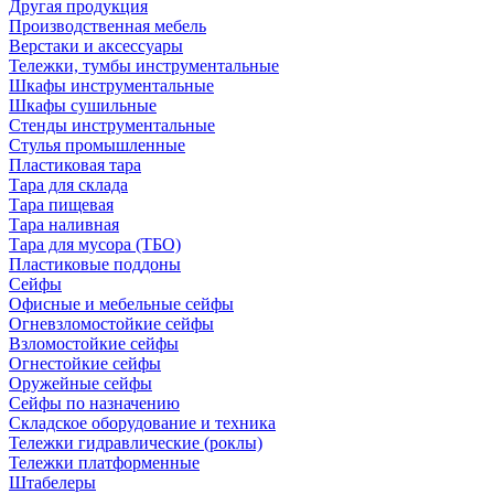
Другая продукция
Производственная мебель
Верстаки и аксессуары
Тележки, тумбы инструментальные
Шкафы инструментальные
Шкафы сушильные
Стенды инструментальные
Cтулья промышленные
Пластиковая тара
Тара для склада
Тара пищевая
Тара наливная
Тара для мусора (ТБО)
Пластиковые поддоны
Сейфы
Офисные и мебельные сейфы
Огневзломостойкие сейфы
Взломостойкие сейфы
Огнестойкие сейфы
Оружейные сейфы
Сейфы по назначению
Складское оборудование и техника
Тележки гидравлические (роклы)
Тележки платформенные
Штабелеры