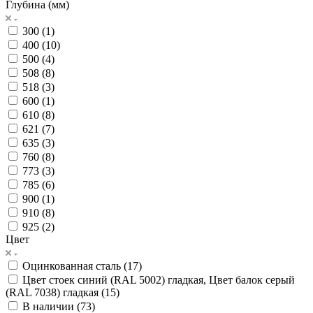
Глубина (мм)
300 (
1
)
400 (
10
)
500 (
4
)
508 (
8
)
518 (
3
)
600 (
1
)
610 (
8
)
621 (
7
)
635 (
3
)
760 (
8
)
773 (
3
)
785 (
6
)
900 (
1
)
910 (
8
)
925 (
2
)
Цвет
Оцинкованная сталь (
17
)
Цвет стоек синий (RAL 5002) гладкая, Цвет балок серый
(RAL 7038) гладкая (
15
)
В наличии (
73
)