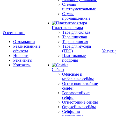
Стенды
инструментальные
Cтулья
промышленные
Пластиковая тара
Тара для склада
О компании
Тара пищевая
О компании
Тара наливная
Реализованные
Тара для мусора
объекты
(ТБО)
Услуги
Новости
Пластиковые
Реквизиты
поддоны
Контакты
Сейфы
Офисные и
мебельные сейфы
Огневзломостойкие
сейфы
Взломостойкие
сейфы
Огнестойкие сейфы
Оружейные сейфы
Сейфы по