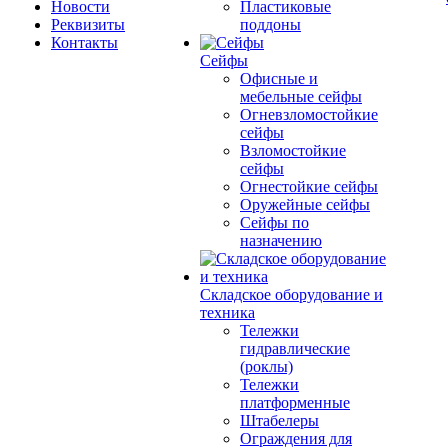
Новости
Пластиковые
Реквизиты
поддоны
Контакты
Сейфы
Офисные и
мебельные сейфы
Огневзломостойкие
сейфы
Взломостойкие
сейфы
Огнестойкие сейфы
Оружейные сейфы
Сейфы по
назначению
Складское оборудование и
техника
Тележки
гидравлические
(роклы)
Тележки
платформенные
Штабелеры
Ограждения для