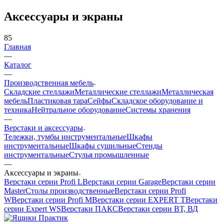
Аксессуары и экраны
85
Главная
—
Каталог
—
Производственная мебель
Складские стеллажи
Металлические стеллажи
Металлическая
мебель
Пластиковая тара
Сейфы
Складское оборудование и
техника
Нейтральное оборудование
Системы хранения
—
Верстаки и аксессуары
Тележки, тумбы инструментальные
Шкафы
инструментальные
Шкафы сушильные
Стенды
инструментальные
Cтулья промышленные
—
Аксессуары и экраны
Верстаки серии Profi L
Верстаки серии Garage
Верстаки серии
Master
Столы производственные
Верстаки серии Profi
W
Верстаки серии Profi M
Верстаки серии EXPERT T
Верстаки
серии Expert WS
Верстаки ПАКС
Верстаки серии ВТ, ВД