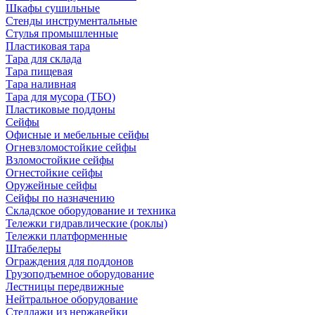
Шкафы сушильные
Стенды инструментальные
Cтулья промышленные
Пластиковая тара
Тара для склада
Тара пищевая
Тара наливная
Тара для мусора (ТБО)
Пластиковые поддоны
Сейфы
Офисные и мебельные сейфы
Огневзломостойкие сейфы
Взломостойкие сейфы
Огнестойкие сейфы
Оружейные сейфы
Сейфы по назначению
Складское оборудование и техника
Тележки гидравлические (роклы)
Тележки платформенные
Штабелеры
Ограждения для поддонов
Грузоподъемное оборудование
Лестницы передвижные
Нейтральное оборудование
Стеллажи из нержавейки