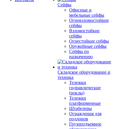
Сейфы
Офисные и
мебельные сейфы
Огневзломостойкие
сейфы
Взломостойкие
сейфы
Огнестойкие сейфы
Оружейные сейфы
Сейфы по
назначению
Складское оборудование и
техника
Тележки
гидравлические
(роклы)
Тележки
платформенные
Штабелеры
Ограждения для
поддонов
Грузоподъемное